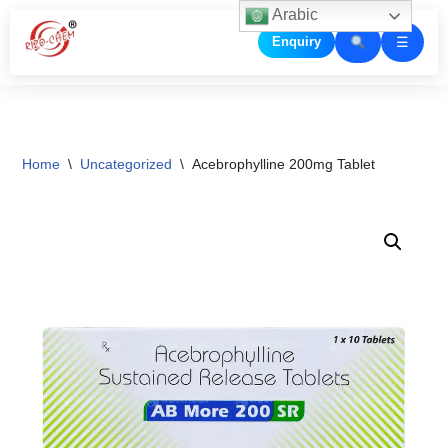
Arabic
☰
Enquiry
Skip
to
content
Home
\
Uncategorized
\
Acebrophylline 200mg Tablet