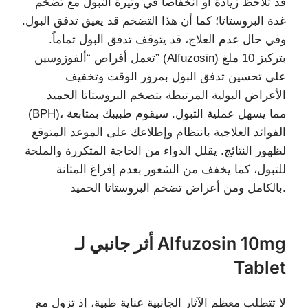
قد تلاحظ زيادة أو انخفاضاً في وتيرة التبول مع تضخم
غدة البروستاتا؛ كما أن هذا التضخم قد يعيق تدفق البول.
وفي حال عدم العلاج، قد يتوقف تدفق البول تماماً.
تعمل أقراص “ألفوزوسين” (Alfuzosin) بتركيز 10 ملغ
على تحسين تدفق البول بمرور الوقت وتخفيف
الأعراض البولية المرتبطة بتضخم البروستاتا الحميد
(BPH)، مما يسهل عملية التبول. سيقوم طبيبك بمتابعة
الفوائد العلاجية بانتظام وإطلاعك على الموعد المتوقع
لظهور النتائج. يقلل الدواء من الحاجة المتكررة والملحة
للتبول، كما يخفف من الشعور بعدم إفراغ المثانة
بالكامل ومن أعراض تضخم البروستاتا الحميد.
أثر جانبي لـ Alfuzosin 10mg
Tablet
لا تتطلب معظم الآثار الجانبية عناية طبية، إذ تزول مع