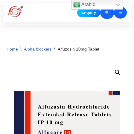
Arabic
☰
Enquiry
Skip
to
content
Home
\
Alpha blockers
\
Alfuzosin 10mg Tablet