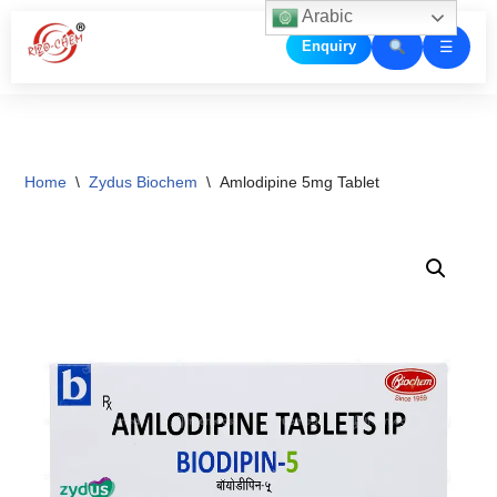
Arabic
☰
Enquiry
Skip
to
content
Home
\
Zydus Biochem
\
Amlodipine 5mg Tablet