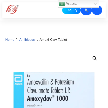
Arabic
☰
Enquiry
Skip
to
content
Home
\
Antibiotics
\
Amoxi-Clav Tablet