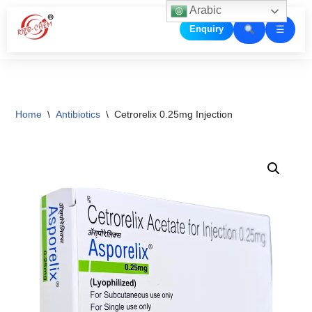
Arabic
☰
Enquiry
Skip
to
content
Home
\
Antibiotics
\
Cetrorelix 0.25mg Injection