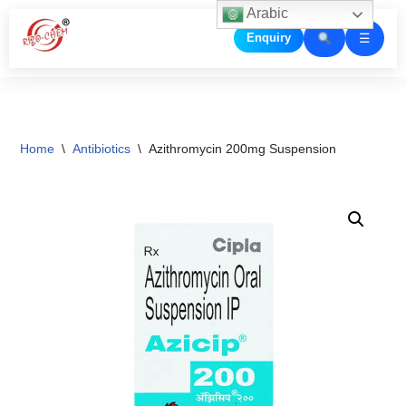
Arabic
☰
Enquiry
Skip
to
content
Home
\
Antibiotics
\
Azithromycin 200mg Suspension