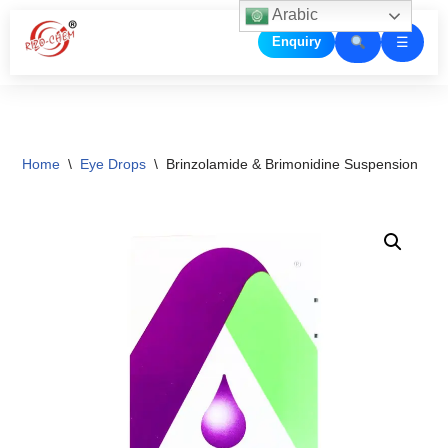
Arabic
☰
Enquiry
Skip
to
content
Home
\
Eye Drops
\
Brinzolamide & Brimonidine Suspension