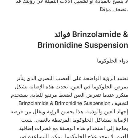
لا يُنصح بالقيادة أو تشغيل الآلات الثقيلة لأن رؤيتك قد
تضعف مؤقتًا.
فوائد Brinzolamide &
Brimonidine Suspension
دواء الجلوكوما
تعتمد الرؤية الواضحة على العصب البصري الذي يتأثر
بمرض الجلوكوما في العين. تحدث هذه الإصابة بشكل
متكرر عندما تتعرض العين لضغط مرتفع للغاية. يستخدم
Brinzolamide & Brimonidine Suspension لتخفيف
إجهاد العين والوذمة. هذا يحسن الرؤية ويقلل من فرصة
الإصابة بمشاكل الجلوكوما المرتبطة بالعمى. لست
بحاجة إلى استخدام هذه الوصفة مع قطرات إضافية
للعين. لا يوجد علاج للجلوكوما. يمكن المساعدة في