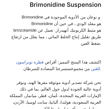
Brimonidine Suspension
Brimonidine و نوعان من الأدوية الموجودة في
Brimonidine هو مقلد الودي ، في حين أن
brinzolamide هو مثبط الكربونيك أنهيدراز. تعمل عن
طريق تقليل إنتاج الخلط المائي ، مما يقلل من ارتفاع
ضغط العين.
اكتشف هذا المنتج المميز: أقراص
قطرة توبراسون
نا المضادة للسرطان.
للعين
من مجموعت
متسرع
نحن شركة تصدير أدوية موثوقة مقرها الهند، ونوفر
أدوية عالية الجودة لدول حول العالم، بما في ذلك
الإمارات العربية المتحدة، عُمان، قطر، ميانمار، المملكة
العربية السعودية، هولندا، ألبانيا، سانت لوسيا، الأردن،
رومانيا، جنوب أفريقيا، وغيرها الكثير.