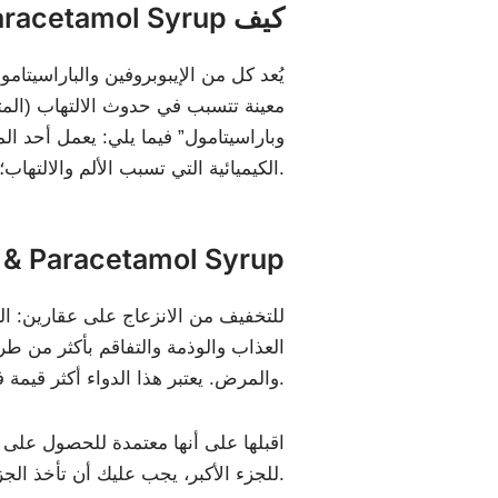
عمل Ibuprofen & Paracetamol Syrup كيف
يُعد كل من الإيبوبروفين والباراسيتا
معينة تتسبب في حدوث الالتهاب (المتم
وباراسيتامول” فيما يلي: يعمل أحد ا
الكيميائية التي تسبب الألم والالتهاب؛ وبذلك، يعمل المكونان بشكل متكامل وفعال في تخفيف كل من الحمى والألم.
فوائد  Paracetamol Syrup
العذاب والوذمة والتفاقم بأكثر من طري
والمرض. يعتبر هذا الدواء أكثر قيمة في علاج الإجهاد والإصابات وعدم ارتياح العضلات لأنه يحتوي على جزء مهدئ.
اقبلها على أنها معتمدة للحصول على أق
للجزء الأكبر، يجب عليك أن تأخذ الجزء الأقل إقناعًا، لأقصر وقت ممكن.