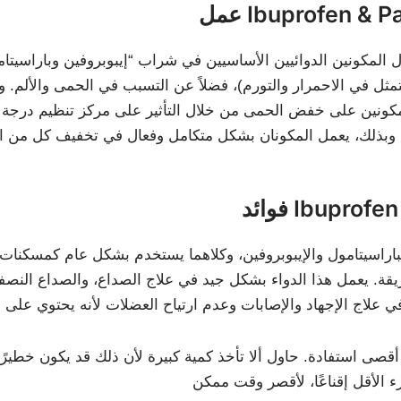
مول المكونين الدوائيين الأساسيين في شراب “إيبوبروفين وباراسيت
ثل في الاحمرار والتورم)، فضلاً عن التسبب في الحمى والألم. و
لمكونين على خفض الحمى من خلال التأثير على مركز تنظيم درجة ال
Ibuprofen &
قة. يعمل هذا الدواء بشكل جيد في علاج الصداع، والصداع النصفي، 
صى استفادة. حاول ألا تأخذ كمية كبيرة لأن ذلك قد يكون خطيرًا لل