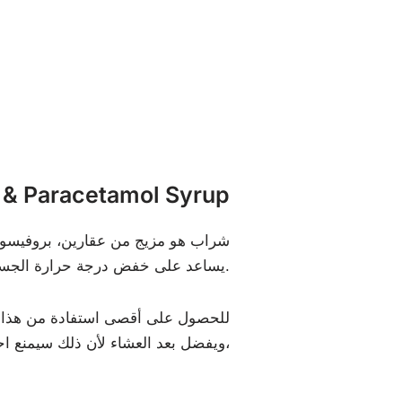
ما هو  Paracetamol Syrup
الستيرويدية (NSAIDs). يساعد على خفض درجة حرارة الجسم (الحمى) ويقلل من الألم والتهيج (الاحمرار والتضخم) عند الرضع والأطفال.
للحصول على أقصى استفادة من هذا الد
ويفضل بعد العشاء لأن ذلك سيمنع احتمال حدوث اضطراب في المعدة. على افتراض أن طفلك يتقيأ خلال ما لا يقل عن 30 دقيقة من تناوله،