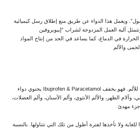
امول”. ويعمل هذا الدواء عن طريق منع إطلاق رسل كيميائية
تتمثل آلية العمل المزدوجة لشراب “إيبوبروفين
حرارة في الدماغ، كما يساعد في الحد من إنتاج المواد
يحتوي دواء Ibuprofen & Paracetamol للتخفيف من الانزعاج على عقارين: الباراسيتامول والإيبوبروفين، وكلاهما يستخدم بشكل عام كمسكنات للألم. فهو يخفف
وآلام الظهر، والألم الأنثوي، وألم الأسنان، وألم العضلات،
غاية ولا تأخذها لفترة أطول من تلك التي تتناولها. بالنسبة