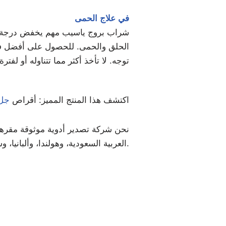
في علاج الحمى
شراب بروج ياسيب مهم يخفض درجة حرارة
الحلق والحمى. للحصول على أفضل فا
توجه. لا تأخذ أكثر مما تتناوله أو لف
اكتشف هذا المنتج المميز: أقراص
جل 
نحن شركة تصدير أدوية موثوقة مقرها ال
العربية السعودية، وهولندا، وألبانيا، وسانت لوسيا، والأردن، ورومانيا، وجنوب أفريقيا، وغيرها الكثير.