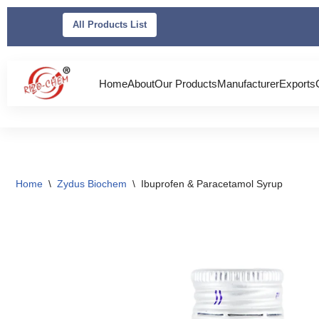
All Products List
Skip
to
content
Home
About
Our Products
Manufacturer
Exports
Home
\
Zydus Biochem
\
Ibuprofen & Paracetamol Syrup