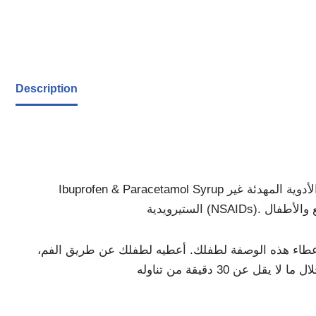
Description
Ibuprofen & Paracetamol Syrup شراب هو مزيج من عقارين، بروفيسورين وباراماريبو. كلاهما ينتمي إلى فئة من الأدوية المعروفة باسم الأدوية المهدئة غير
ء إعطاء هذه الوصفة لطفلك. أعطيه لطفلك عن طريق الفم،