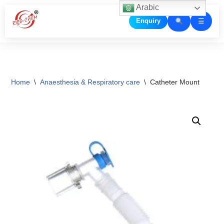
Arabic
☰
Enquiry
Skip
to
content
Home
\
Anaesthesia & Respiratory care
\
Catheter Mount