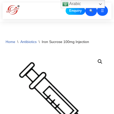
Arabic
☰
Enquiry
Skip
to
content
Home
\
Antibiotics
\
Iron Sucrose 100mg Injection