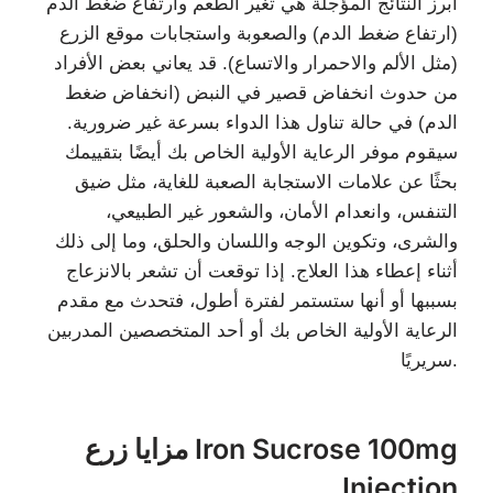
أبرز النتائج المؤجلة هي تغير الطعم وارتفاع ضغط الدم
(ارتفاع ضغط الدم) والصعوبة واستجابات موقع الزرع
(مثل الألم والاحمرار والاتساع). قد يعاني بعض الأفراد
من حدوث انخفاض قصير في النبض (انخفاض ضغط
الدم) في حالة تناول هذا الدواء بسرعة غير ضرورية.
سيقوم موفر الرعاية الأولية الخاص بك أيضًا بتقييمك
بحثًا عن علامات الاستجابة الصعبة للغاية، مثل ضيق
التنفس، وانعدام الأمان، والشعور غير الطبيعي،
والشرى، وتكوين الوجه واللسان والحلق، وما إلى ذلك
أثناء إعطاء هذا العلاج. إذا توقعت أن تشعر بالانزعاج
بسببها أو أنها ستستمر لفترة أطول، فتحدث مع مقدم
الرعاية الأولية الخاص بك أو أحد المتخصصين المدربين
سريريًا.
مزايا زرع Iron Sucrose 100mg
Injection