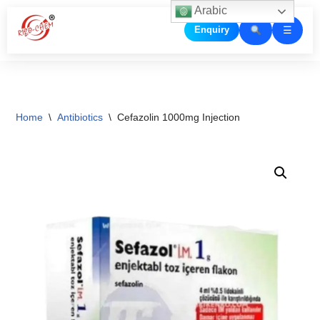
Arabic
☰
Enquiry
Skip
to
content
Home
\
Antibiotics
\
Cefazolin 1000mg Injection