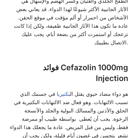
الطفح الجلدي والغثيان وعسر الهضم والإسهال هي
الآثار الجانبية الأكثر شيوعًا لهذا الدواء. قد يعاني بعض
الأشخاص من احمرار أو ألم مؤقت في موقع الحقن.
عادة ما تكون هذا الآثار الجانبية طفيفة، ولكن إذا كانت
تزعجك أو استمرت أكثر من بضعة أيام، يجب عليك
الاتصال بطبيبك.
فوائد Cefazolin 1000mg
Injection
هو دواء مضاد حيوي يقتل ال
بكتيريا
في جسمك الذي
تسبب الالتهابات. وهو فعال ضد الالتهابات البكتيرية في
الحلق والأذنين والمسالك البولية والجلد والأنسجة
الرخوة. يجب أن يُعطى بواسطة طبيب أو ممرضة
فقط، وليس من قبل المريض. عادة ما يجعلك هذا الدواء
تشعر بتحسن في غضون أيام قليلة، ولكن يجب أن