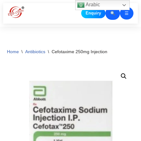
Arabic
☰
Enquiry
Skip
to
content
Home
\
Antibiotics
\
Cefotaxime 250mg Injection