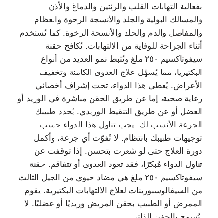
بفعالية التهابات القلب والرئتين والدماغ والأذن
والمسالك البولية والجلد والأنسجة الرخوة والعظام
والمفاصل والدم والجلد والأنسجة الرخوة. كما تُستخدم
أثناء الجراحة للوقاية من الالتهابات. تُكافح حقنة
سيفوتاكسيم ٢٥٠ ملغ وتُثبط نمو العديد من أنواع
البكتيريا، مما يُسهّل علاج العدوى الكامنة وتخفيف
الأعراض. يُعطى هذا الدواء، تحت إشراف أخصائي
رعاية صحية، إما عن طريق الحقن مباشرة في الوريد أو
العضل أو عن طريق التنقيط الوريدي. يُحدد طبيبك
الجرعة الأنسب لك. يجب تناول هذا الدواء حسب
توجيهات طبيبك بانتظام. لا تُفوّت أي جرعة، وأكمل
دورة العلاج حتى لو شعرت بتحسن. إذا توقفت عن
تناول الدواء مُبكرًا، فقد تعود العدوى أو تتفاقم. حقنة
سيفوتاكسيم ٢٥٠ ملغ هي مضاد حيوي من الجيل الثالث
من السيفالوسبورينات لعلاج الالتهابات البكتيرية. يقوم
الممرض أو الطبيب بحقن المريض وريديًا أو عضليًا. لا
يُسمح بالحقن الذاتي.