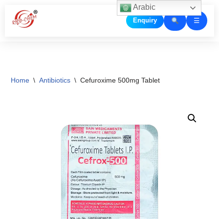
Arabic
☰
Enquiry
Skip
to
content
Home
\
Antibiotics
\
Cefuroxime 500mg Tablet