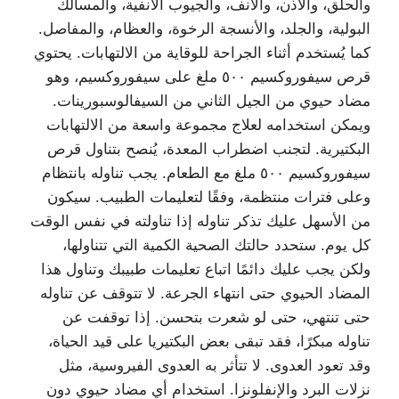
والحلق، والأذن، والأنف، والجيوب الأنفية، والمسالك
البولية، والجلد، والأنسجة الرخوة، والعظام، والمفاصل.
كما يُستخدم أثناء الجراحة للوقاية من الالتهابات. يحتوي
قرص سيفوروكسيم ٥٠٠ ملغ على سيفوروكسيم، وهو
مضاد حيوي من الجيل الثاني من السيفالوسبورينات.
ويمكن استخدامه لعلاج مجموعة واسعة من الالتهابات
البكتيرية. لتجنب اضطراب المعدة، يُنصح بتناول قرص
سيفوروكسيم ٥٠٠ ملغ مع الطعام. يجب تناوله بانتظام
وعلى فترات منتظمة، وفقًا لتعليمات الطبيب. سيكون
من الأسهل عليك تذكر تناوله إذا تناولته في نفس الوقت
كل يوم. ستحدد حالتك الصحية الكمية التي تتناولها،
ولكن يجب عليك دائمًا اتباع تعليمات طبيبك وتناول هذا
المضاد الحيوي حتى انتهاء الجرعة. لا تتوقف عن تناوله
حتى تنتهي، حتى لو شعرت بتحسن. إذا توقفت عن
تناوله مبكرًا، فقد تبقى بعض البكتيريا على قيد الحياة،
وقد تعود العدوى. لا تتأثر به العدوى الفيروسية، مثل
نزلات البرد والإنفلونزا. استخدام أي مضاد حيوي دون