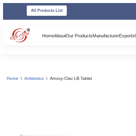
All Products List
Skip
to
content
Home
About
Our Products
Manufacturer
Exports
Home
\
Antibiotics
\
Amoxy-Clav LB Tablet