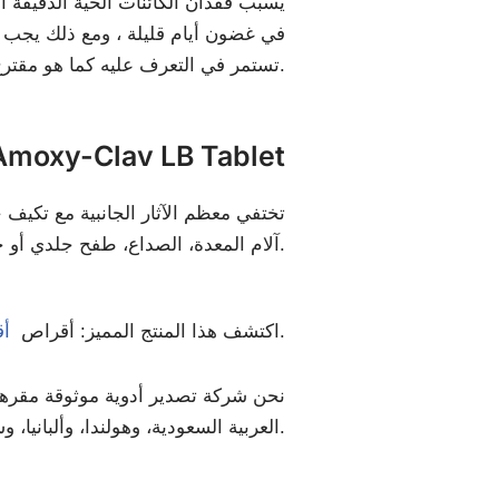
يسبب فقدان الكائنات الحية الدقيقة ا
تستمر في التعرف عليه كما هو مقترح ، عندما تشعر بتحسن كبير لضمان قتل جميع الكائنات الحية الدقيقة وعدم حمايتها.
الآثار الجانبية لـ oxy-Clav LB Tablet
تختفي معظم الآثار الجانبية مع تكيف 
آلام المعدة، الصداع، طفح جلدي أو حكة.
من مجموعتنا المضادة للسرطان.
اكتشف هذا المنتج المميز: أقراص
أق
نحن شركة تصدير أدوية موثوقة مقرها ال
العربية السعودية، وهولندا، وألبانيا، وسانت لوسيا، والأردن، ورومانيا، وجنوب أفريقيا، وغيرها الكثير.