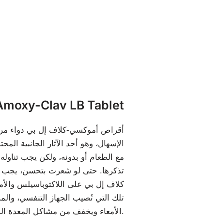
ما هو moxy-Clav LB Tablet
أقراص أموكسي-كلاف إل بي دواء مركب ي
الإسهال، وهو أحد الآثار الجانبية الم
مع الطعام أو بدونه، ولكن يجب تناوله 
تذكرها. حتى لو شعرت بتحسن، يجب علي
كلاف إل بي على اللاكتوباسيلس والأمو
تلك التي تُصيب الجهاز التنفسي، والمس
الأمعاء ويخفف من مشاكل المعدة المرتبطة بالمضادات الحيوية.