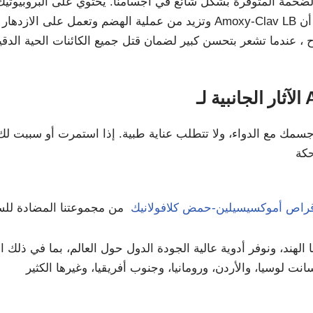
لضخمة المتوفرة بشكل شائع في أجسامنا. يحتوي على البروبيوتيك 
وتزيد من عملية الهضم وتعمل على الازدهار في كل مكان. مع أخذ ك
Am
جسمك مع الدواء، ولا تتطلب عناية طبية. إذا استمرت أو سببت لك
راص أموكسيسيلين-حمض كلافولانيك
هند، ونوفر أدوية عالية الجودة الدول حول العالم، بما في ذلك الإ