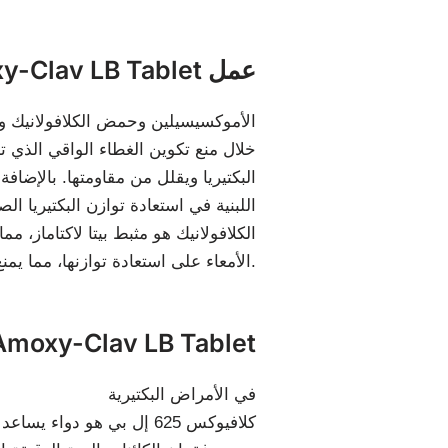
كيف يفعل Amoxy-Clav LB Tablet عمل
الأموكسيسيلين وحمض الكلافولانيك وا
خلال منع تكوين الغطاء الواقي الذي تح
البكتيريا ويقلل من مقاومتها. بالإضا
اللبنية في استعادة توازن البكتيريا 
الكلافولانيك هو مثبط بيتا لاكتاماز، م
الأمعاء على استعادة توازنها، مما يمنع الإسهال ومشاكل المعدة الأخرى عند استخدام المضادات الحيوية.
فوائد moxy-Clav LB Tablet
في الأمراض البكتيرية
كلافيوكس 625 إل بي هو د