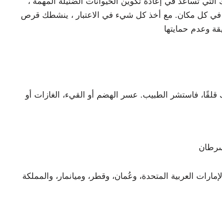
التي تساعد في إعادة تكوين الحيوانات الضئيلة المهمة ،
ل شيء في الاعتبار ، ينشطك قرص Amoxy-Clav LB في غضون أيام قليلة ، ومع ذلك يجب أن
 قلقًا، فاستشر الطبيب. عسر الهضم أو القيء، الغازات أو
مارات العربية المتحدة، وعُمان، وقطر، وميانمار، والمملكة