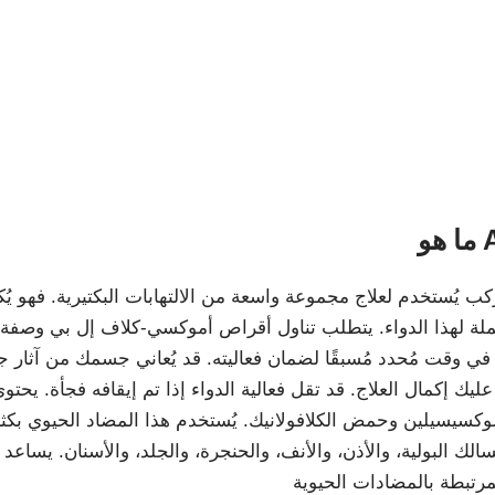
A
ُستخدم لعلاج مجموعة واسعة من الالتهابات البكتيرية. فهو يُكافح
حتملة لهذا الدواء. يتطلب تناول أقراص أموكسي-كلاف إل بي وصفة طبي
في وقت مُحدد مُسبقًا لضمان فعاليته. قد يُعاني جسمك من آثار جان
ك إكمال العلاج. قد تقل فعالية الدواء إذا تم إيقافه فجأة. ي
كسيسيلين وحمض الكلافولانيك. يُستخدم هذا المضاد الحيوي بكثرة
الك البولية، والأذن، والأنف، والحنجرة، والجلد، والأسنان. يساع