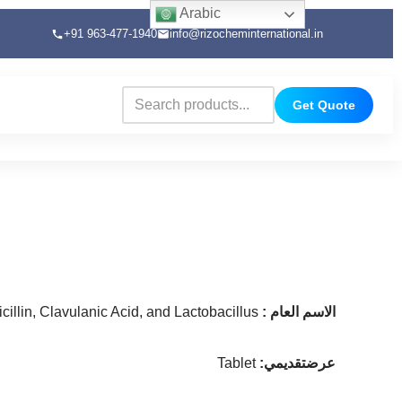
Arabic
+91 963-477-1940
info@rizocheminternational.in
Get Quote
الاسم العام
:
illin, Clavulanic Acid, and Lactobacillus
عرضتقديمي
:
Tablet