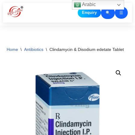
Arabic
☰
Enquiry
Skip
to
content
Home
\
Antibiotics
\
Clindamycin & Disodium edetate Tablet