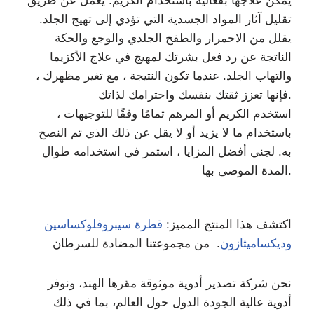
يمكن علاجها بفعالية باستخدام الكريم. يعمل عن طريق
تقليل آثار المواد الجسدية التي تؤدي إلى تهيج الجلد.
يقلل من الاحمرار والطفح الجلدي والوجع والحكة
الناتجة عن رد فعل بشرتك لمهيج في علاج الأكزيما
والتهاب الجلد. عندما تكون النتيجة ، مع تغير مظهرك ،
فإنها تعزز ثقتك بنفسك واحترامك لذاتك.
استخدم الكريم أو المرهم تمامًا وفقًا للتوجيهات ،
باستخدام ما لا يزيد أو لا يقل عن ذلك الذي تم النصح
به. لجني أفضل المزايا ، استمر في استخدامه طوال
المدة الموصى بها.
اكتشف هذا المنتج المميز:
قطرة سيبروفلوكساسين
وديكساميثازون
. من مجموعتنا المضادة للسرطان
نحن شركة تصدير أدوية موثوقة مقرها الهند، ونوفر
أدوية عالية الجودة الدول حول العالم، بما في ذلك