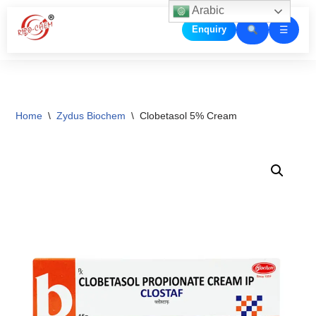
Arabic
☰
Enquiry
Skip
to
content
Home
\
Zydus Biochem
\
Clobetasol 5% Cream