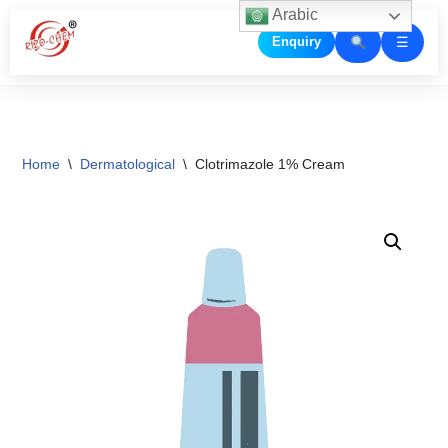
Arabic
☰
Enquiry
Skip
to
content
Home
\
Dermatological
\
Clotrimazole 1% Cream