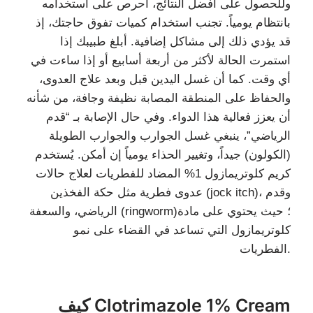
وللحصول على أفضل النتائج، احرص على استخدامه
بانتظام يومياً. تجنب استخدام كميات تفوق حاجتك، إذ
قد يؤدي ذلك إلى مشاكل إضافية. أبلغ طبيبك إذا
استمرت الحالة لأكثر من أربعة أسابيع أو إذا ساءت في
أي وقت. كما أن غسل اليدين قبل وبعد علاج العدوى،
والحفاظ على المنطقة المصابة نظيفة وجافة، من شأنه
أن يعزز فعالية هذا الدواء. وفي حال الإصابة بـ “قدم
الرياضي”، ينبغي غسل الجوارب والجوارب الطويلة
(الكولون) جيداً، وتغيير الحذاء يومياً إن أمكن. يُستخدم
كريم كلوتريمازول 1% المضاد للفطريات لعلاج حالات
عدوى فطرية مثل حكة الفخذين (jock itch)، وقدم
الرياضي، والسعفة (ringworm)؛ حيث يحتوي على مادة
كلوتريمازول التي تساعد في القضاء على نمو
الفطريات.
كيف Clotrimazole 1% Cream