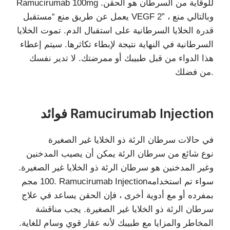
Ramucirumab 100mg للوقاية من السرطان هو الحقن.
يعمل عن طريق منع “مستقبل VEGF 2” ، وبالتالي منع
قدرة الخلايا السرطانية على استقبال الدم. تموت الخلايا
السرطانية في النهاية نتيجة لإبطاء تكاثرها. سيتم إعطاء
هذا الدواء من قبل طبيبك أو ممرضتك. لا تدير نفسك
من فضلك.
فوائد Ramucirumab Injection
في حالات سرطان الرئة ذو الخلايا غير الصغيرة
نوع شائع من سرطان الرئة يمكن أن يصيب المدخنين
وغير المدخنين هو سرطان الرئة ذو الخلايا غير الصغيرة.
100 مجم. Ramucirumab Injectionسواء تم استخدامه
بمفرده أو مع أدوية أخرى ، فإن الحقن يساعد في علاج
سرطان الرئة ذو الخلايا غير الصغيرة. يجب مناقشة
المخاطر والمزايا مع طبيبك لأنه عقار قوي وسام للغاية.