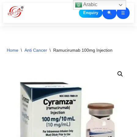
Arabic
☰
Enquiry
Skip
to
content
Home
\
Anti Cancer
\
Ramucirumab 100mg Injection