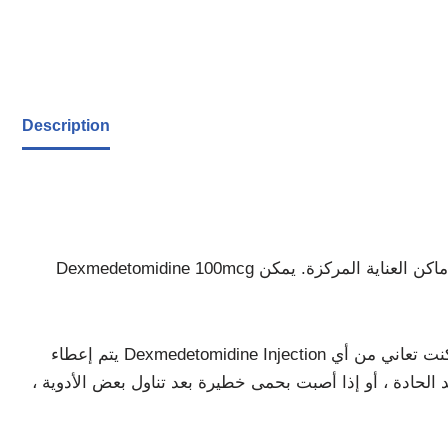
Description
Dexmedetomidine 100mcg هو دواء وصفة طبية يستخدم لتوفير التخدير (حالة من الهدوء أو النعاس أو النوم) للمرضى البالغين في أماكن العناية المركزة. يمكن
يتم إعطاء Dexmedetomidine Injection على شكل تسريب (بالتنقيط) في الوريد تحت إشراف أخصائي رعاية صحية. من المهم إبلاغ طبيبك إذا كنت تعاني من أي
حادة ، أو إذا أصبت بحمى خطيرة بعد تناول بعض الأدوية ،