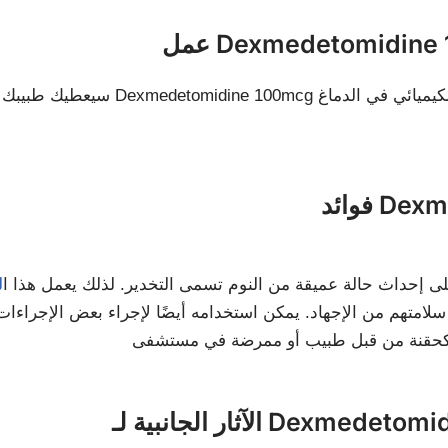
سيعطيك طبيبك أو ممرضتك هذا الدو
Dexmed
ط الأعصاب ويساعد على إحداث حالة عميقة من النوم تسمى التخدير. لذلك يعمل هذا ا
ل
Dexmedetomidine 100mc