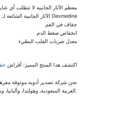
معظم الآثار الجانبية لا تتطلب أي عن
الآثار الجانبية الشائعة لـ Dexmedine
جفاف في الفم
انخفاض ضغط الدم
معدل ضربات القلب البطيء
اكتشف هذا المنتج المميز: أقراص
حقن
نحن شركة تصدير أدوية موثوقة مقرها ال
العربية السعودية، وهولندا، وألبانيا، وسانت لوسيا، والأردن، ورومانيا، وجنوب أفريقيا، وغيرها الكثير.