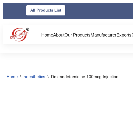
All Products List
Skip
to
content
Home
About
Our Products
Manufacturer
Exports
Home
\
anesthetics
\
Dexmedetomidine 100mcg Injection