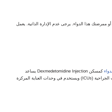
اء. يرجى عدم الإدارة الذاتية. يعمل Dexmedetomidine 100mcg عن طريق تعديل عمل بعض الرسل الكيميائي في الدماغ
دواء
كمسكن
ويستخدم في وحدات العناية المركزة (ICUs) لتوفير الراحة للمرضى وللحفاظ على سلامتهم من الإجهاد. يمكن استخدامه أيضًا لإجراء بعض الإجراءات الجراحية