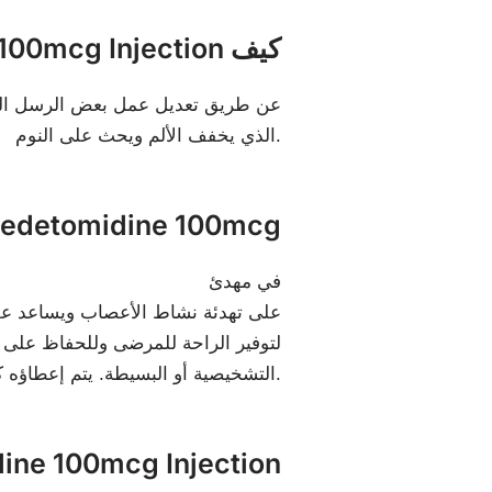
عمل Dexmedetomidine 100mcg Injection كيف
الذي يخفف الألم ويحث على النوم.
فوائد etomidine 100mcg
في مهدئ
يساعد Dexmedetomidine Injection على تهدئة نشا
التشخيصية أو البسيطة. يتم إعطاؤه كحقنة من قبل طبيب أو ممرضة في مستشفى.
الآثار الجانبية لـ g Injection