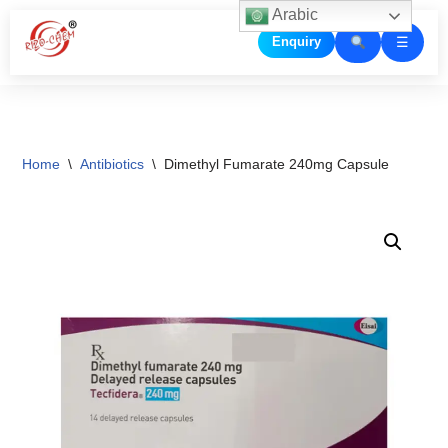
Arabic
☰
Enquiry
Skip
to
content
Home
\
Antibiotics
\
Dimethyl Fumarate 240mg Capsule