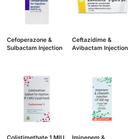
Cefoperazone &
Ceftazidime &
Sulbactam Injection
Avibactam Injection
Colistimethate 1 MIU
Imipenem &