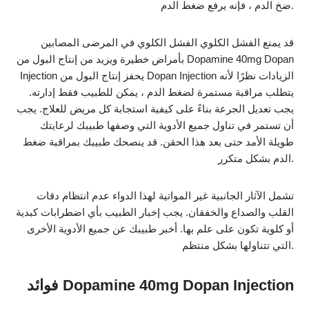
ضخ الدم ، فإنه يرفع ضغط الدم.
قد يمنع الفشل الكلوي الفشل الكلوي في المرضى المصابين
بأمراض خطيرة ويزيد من إنتاج البول من Dopamine 40mg Dopan
Injection يحفز إنتاج البول من Dopan Injection الزيادات نظرًا لأنه
يتطلب مراقبة مستمرة لضغط الدم ، يمكن للطبيب فقط إدارته.
يجب تعديل الجرعة بناءً على كيفية استجابة كل مريض للعلاج. يجب
أن تستمر في تناول جميع الأدوية التي وصفها طبيبك لرعايتك
طويلة الأمد حتى بعد هذا الحقن. قد ينصحك طبيبك بمراقبة ضغط
الدم بشكل متكرر.
تشمل الآثار الجانبية غير المواتية لهذا الدواء عدم انتظام دقات
القلب والصداع والخفقان. يجب إخبار الطبيب بأي اضطرابات كبدية
أو كلوية تكون على علم بها. أخبر طبيبك عن جميع الأدوية الأخرى
التي تتناولها بشكل منتظم.
فوائد Dopamine 40mg Dopan Injection