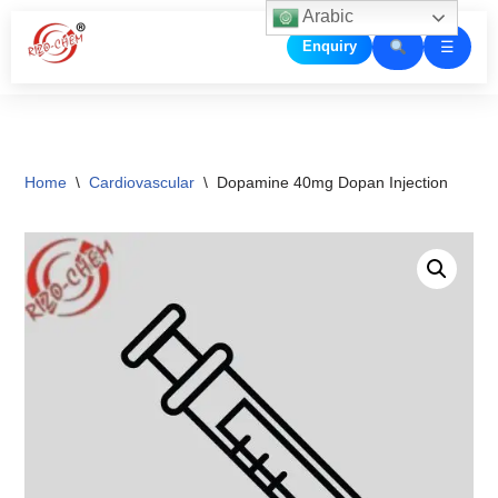
Arabic
☰
Enquiry
Skip
to
content
Home
\
Cardiovascular
\
Dopamine 40mg Dopan Injection