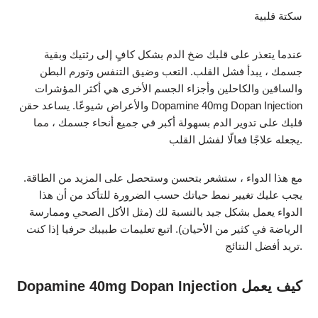
سكتة قلبية
عندما يتعذر على قلبك ضخ الدم بشكل كافٍ إلى رئتيك وبقية
جسمك ، يبدأ فشل القلب. التعب وضيق التنفس وتورم البطن
والساقين والكاحلين وأجزاء الجسم الأخرى هي أكثر المؤشرات
والأعراض شيوعًا. يساعد حقن Dopamine 40mg Dopan Injection
قلبك على تدوير الدم بسهولة أكبر في جميع أنحاء جسمك ، مما
يجعله علاجًا فعالًا لفشل القلب.
مع هذا الدواء ، ستشعر بتحسن وستحصل على المزيد من الطاقة.
يجب عليك تغيير نمط حياتك حسب الضرورة للتأكد من أن هذا
الدواء يعمل بشكل جيد بالنسبة لك (مثل الأكل الصحي وممارسة
الرياضة في كثير من الأحيان). اتبع تعليمات طبيبك حرفيا إذا كنت
تريد أفضل النتائج.
كيف يعمل Dopamine 40mg Dopan Injection