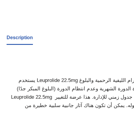
Description
يستخدم Leuprolide 22.5mg كإستراتيجية علاجية لسرطان البروستاتا. علاوة على ذلك ، يتم استخدامه لعلاج التهاب بطانة الرحم والأورام الليفية الرحمية والبلوغ
Leuprolide 22.5mg يتم إعطاء حقنة تحت الجلد بواسطة أخصائي طبي مع التدريب. سيختار طبيبك الجرعة المناسبة وأفضل جدول زمني للإدارة. هذا عرضة للتغيير
له. يمكن أن تكون هناك آثار جانبية سلبية خطيرة من