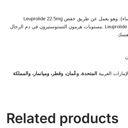
Leuprolide 22.5mg تنخفض مستويات الهرمون الجنسي عن طريق الحقن (التستوستيرون عند الرجال والإستروجين عند النساء). وهو يعمل عن طريق خفض
مستويات هرمون التستوستيرون في دم الرجال. Leuprolide 22.5mg تعمل الحقن على خفض مستوى هرمون الاستروجين لأنها تمنع المبيضين من إنتاج الهرمونات ،
إمارات العربية
المتحدة، وعُمان، وقطر، وميانمار، والمملكة
Related products