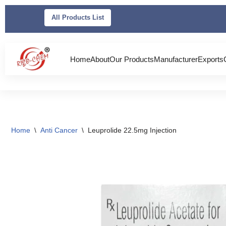
All Products List
Skip
to
content
Home
About
Our Products
Manufacturer
Exports
Home
\
Anti Cancer
\
Leuprolide 22.5mg Injection