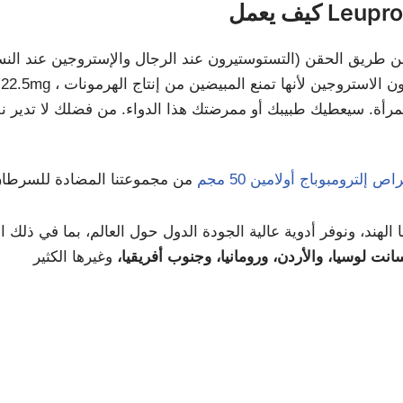
Leuprolid
اص إلترومبوباج أولامين 50 مجم
لهند، ونوفر أدوية عالية الجودة الدول حول العالم، بما في ذلك ال
وسانت لوسيا، والأردن، ورومانيا، وجنوب أفريقيا،