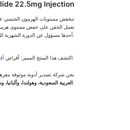
كيف يعمل e 22.5mg Injection
أحدها مسؤول عن الدورة الشهرية للمرأة. سيعطيك طبيبك أو ممرضتك هذا الدواء. من فضلك لا تدير نفسك.
من مجموعتنا المضادة للسرطان.
اكتشف هذا المنتج المميز: أقراص
أقر
نحن شركة تصدير أدوية موثوقة مقرها ا
وغيرها الكثير.
العربية السعودية، وهولندا، وألبانيا، 