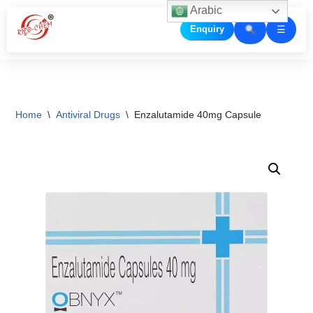
Arabic
☰
Enquiry
Skip
to
content
Home
\
Antiviral Drugs
\
Enzalutamide 40mg Capsule