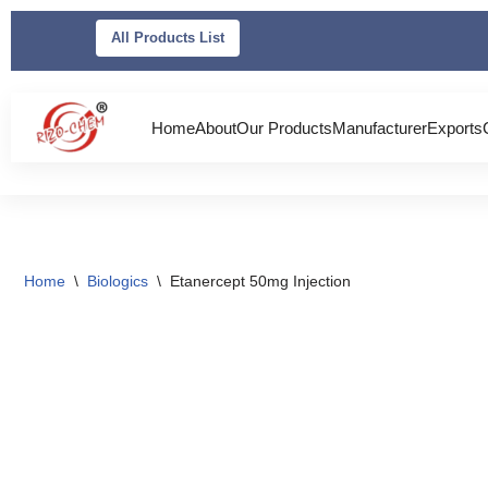
All Products List
Skip
to
content
Home
About
Our Products
Manufacturer
Exports
Home
\
Biologics
\
Etanercept 50mg Injection