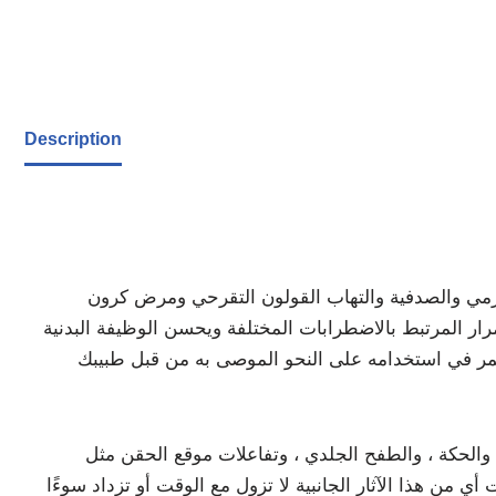
Description
يزمي والصدفية والتهاب القولون التقرحي ومرض كرون
ات المختلفة ويحسن الوظيفة البدنية Etanercept 50mg. يتم إعطاء بواسطة اختصاصي رعاية صحية ولا ينبغي
مر في استخدامه على النحو الموصى به من قبل طبيبك
، والحكة ، والطفح الجلدي ، وتفاعلات موقع الحقن مثل
نبية لا تزول مع الوقت أو تزداد سوءًا Etanercept 50mg Injection. قد يساعدك طبيبك في