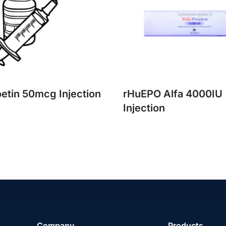
etin 50mcg Injection
rHuEPO Alfa 4000IU
Injection
Company
Products