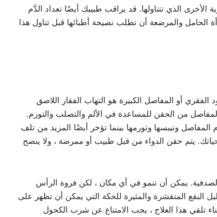
الأخرى الذي تتناولها. قد يراقب طبيبك أيضًا تعداد الدَّم
رأة الحامل والمرضعة أن تطلب نصيحة أطبائها قبل تناول هذا
نادر من التهاب المفاصل الذي يؤثر على العمود الفقري أو المفاصل الكبيرة هو التهاب الفقار اللاصق Etanercept 50mg Injection. عادةً ما يبدأ أسفل الظهر ،
المفاصل من الحقن للمساعدة في الألم والتصلب والتورم.
لمفاصل وتيبسها وتورمها بينما تؤخر أيضًا المزيد من تلف
 حياتك. يتم حقن الدواء من قبل طبيب أو ممرضة ، ولا ينصح
 الصدفية. يمكن أن تنمو في أي مكان ، لكن فروة الرأس
ظهر هي الأماكن التي تظهر فيها بشكل متكرر. تراكلون 50 نجم يمكن تقليل البقع المتقشرة والمثيرة للحكة التي يمكن أن تظهر على
ء تلقي هذا العلاج ، يجب الامتناع عن شرب الكحول