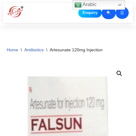
Arabic
☰
Enquiry
Skip
to
content
Home
\
Antibiotics
\
Artesunate 120mg Injection