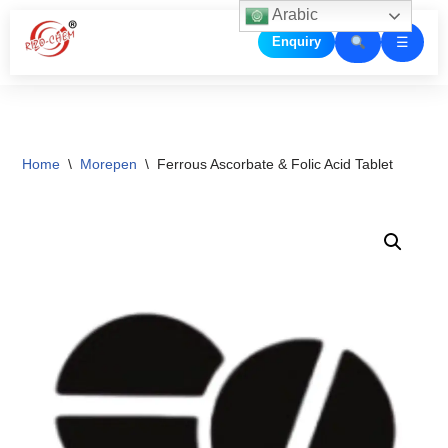
Arabic
☰
Enquiry
Skip
to
content
Home
\
Morepen
\
Ferrous Ascorbate & Folic Acid Tablet