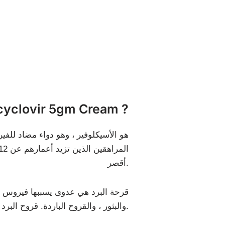
ما هو cyclovir 5gm Cream
أقصر.
قرحة البرد هي عدوى يسببها فيروس ال
والبثور ، والقروح الباردة. قروح البرد هي قرح صغيرة نازفة.