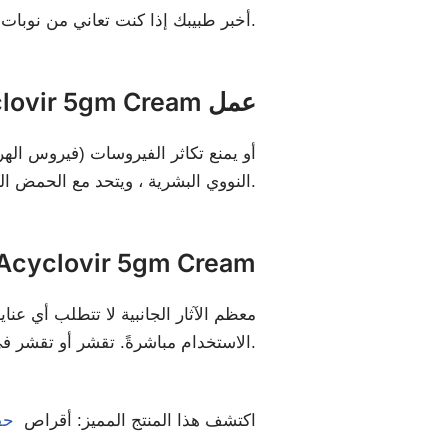
أخبر طبيبك إذا كنت تعاني من نوبات قرحة البرد أكثر من أربع مرات في السنة ، أو تعاني من تقرحات في الفم ، أو لديك مناعة منخفضة.
كيف يفعل Acyclovir 5gm Cream عمل
النووي البشرية ، ويتحد مع الحمض النووي الفيروسي ، ويسبب إنهاء سلسلة الحمض النووي وتعطيله ، مما يؤدي إلى موت الخلايا.
الآثار الجانبية ل cyclovir 5gm Cream
معظم الآثار الجانبية لا تتطلب أي عن
الاستخدام مباشرةً. تقشر أو تقشر في موضع الاستخدام. جفاف أو احمرار أو حكة في المنطقة المعالجة. نادرًا: رد فعل تحسسي للجلد (طفح جلدي، تورم).
اكتشف هذا المنتج المميز: أقراص
حقن