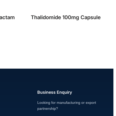
bactam
Thalidomide 100mg Capsule
Business Enquiry
Looking for manufacturing or export
partnership?