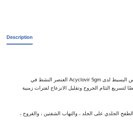
Description
العنصر النشط في Acyclovir 5gm هو الأسيكلوفير ، وهو دواء مضاد للفيروسات. يتم استخدامه لعلاج قروح البرد التي يسببها فيروس الهربس البسيط لدى
كن استخدامه أيضًا لتسريع التئام الجروح وتقليل الانزعاج لفترات زمنية
فح الجلدي على الجلد ، والتهاب الشفتين ، والقروح ،