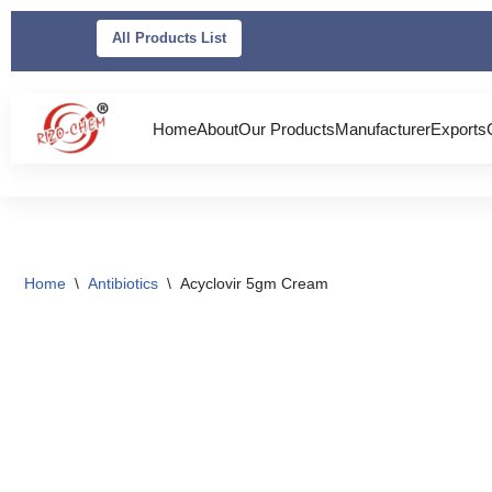
All Products List
Skip
to
content
Home
About
Our Products
Manufacturer
Exports
Home
\
Antibiotics
\
Acyclovir 5gm Cream