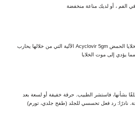
الآلية التي من خلالها يحارب Acyclovir 5gm أو يمنع تكاثر الفيروسات (فيروس الهربس). لديه تقارب أقوى لخلايا الحمض النووي الفيروسي مقارنة بخلايا الحمض
قًا بشأنها، فاستشر الطبيب. حرقة خفيفة أو لسعة بعد