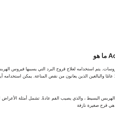
A ?
المراهقين الذين تزيد أعمارهم عن 12 عامًا والبالغين الذين يعانون من نقص المناعة. يم
هربس البسيط ، والذي يصيب الفم عادةً. تشمل أمثلة الأعراض الط