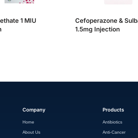
methate 1 MIU
Cefoperazone & Sul
n
1.5mg Injection
Company
Products
Home
Antibiotics
About Us
Anti-Cancer