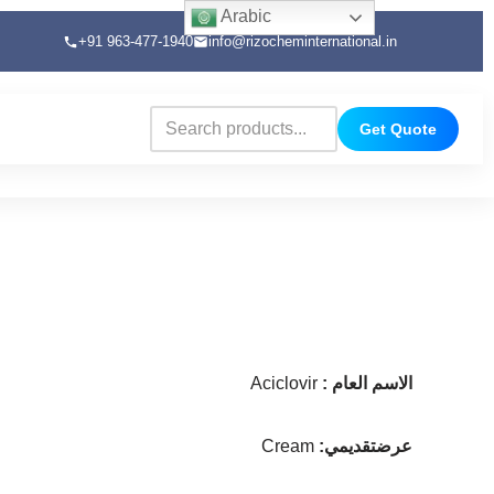
Arabic
+91 963-477-1940
info@rizocheminternational.in
Get Quote
الاسم العام
:
Aciclovir
عرضتقديمي
:
Cream