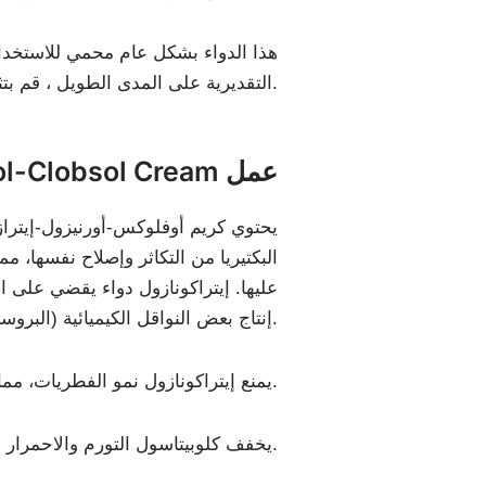
هذا الدواء بشكل عام محمي للاستخدام
التقديرية على المدى الطويل ، قم بتثقيف أخصائي الفكر الأساسي الخاص بك. يمكن أن يساعد الاستخدام القياسي للكريم على الجلد في صنع جفاف الجلد أو منعه.
كيف يفعل Oflox-Ornizol-Itrazol-Clobsol Cream عمل
يحتوي كريم أوفلوكس-أورنيزول-إيتراز
البكتيريا من التكاثر وإصلاح نفسها، مم
عليها. إيتراكونازول دواء يقضي على 
إنتاج بعض النواقل الكيميائية (البروستاجلاندين) التي تسبب احمرار الجلد وتورمه وحكة.
يمنع إيتراكونازول نمو الفطريات، مما يؤدي إلى إتلاف غشاء الخلية. أما أوفلوكساسين فيقتل البكتيريا عن طريق منع انقسام خلاياها.
يخفف كلوبيتاسول التورم والاحمرار والحكة الناتجة عن الالتهاب.