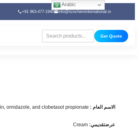
Arabic
+91 963-477-1940
info@rizocheminternational.in
Get Quote
الاسم العام
:
cin, ornidazole, and clobetasol propionate
عرضتقديمي
:
Cream