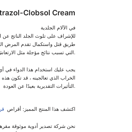
فوائد azol-Clobsol Cream
في الآلام الجلدية
طريق قتل واستكمال تقدم المرض المسبب
التي تسبب نتائج مؤجلة مثل الارتعاش والاحمرار والتكوين. بطريقة مماثلة ، يخفف هذا الدواء من التأثير المثير لهذه الأمراض.
يجب عليك استخدام هذا الدواء في أي ح
الخراب الذي تعالجينه ، قد تكون هذه
التأثيرات التقديرية بعيدًا عن العودة.
اكتشف هذا المنتج المميز: أقراص
قرص
نحن شركة تصدير أدوية موثوقة مقرها ال