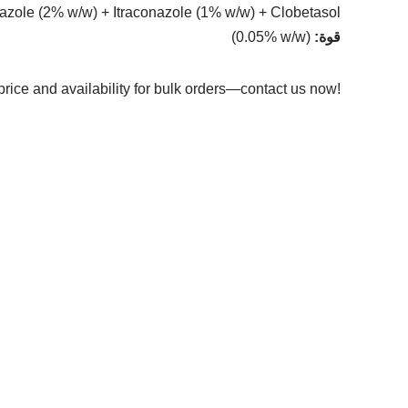
azole (2% w/w) + Itraconazole (1% w/w) + Clobetasol
قوة
:
(0.05% w/w)
price and availability for bulk orders—contact us now!