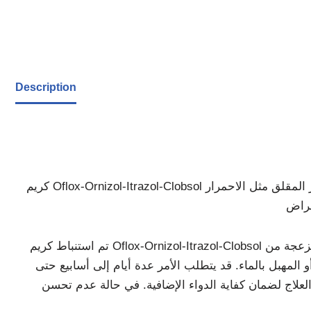
Description
كريم Oflox-Ornizol-Itrazol-Clobsol هو مزيج من الأدوية التي تستخدم لعلاج أنواع مختلفة من الأمراض الجلدية. يحد من الآثار الجانبية للتأثير المقلق مثل الاحمرار
تم استنباط كريم Oflox-Ornizol-Itrazol-Clobsol للتو للاستخدام الخارجي ويجب استخدامه حسب طلب أخصائي الفكر الأساسي. يجب وضع طبقة غير مزعجة من
و المهبل بالماء. قد يتطلب الأمر عدة أيام إلى أسابيع حتى
لعلاج لضمان كفاية الدواء الإضافية. في حالة عدم تحسن