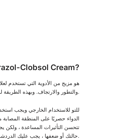
ما هو azol-Clobsol Cream
والتطور والارتجاف. وبهذه الطريقة له نشاط مضاد للميكروبات ضد الكائنات الحية الدقيقة المسببة للأمراض.
الدواء حصريًا على المنطقة المصابة من
تتحسن التأثيرات المساعدة ، ولكن يج
حالتك أو ضعفها ، يجب عليك الدردشة مع موفر الرعاية الرئيسية الخاص بك.