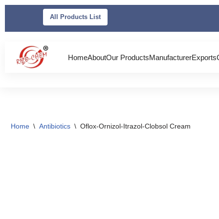
All Products List
Skip
to
content
Home
About
Our Products
Manufacturer
Exports
Home
\
Antibiotics
\
Oflox-Ornizol-Itrazol-Clobsol Cream