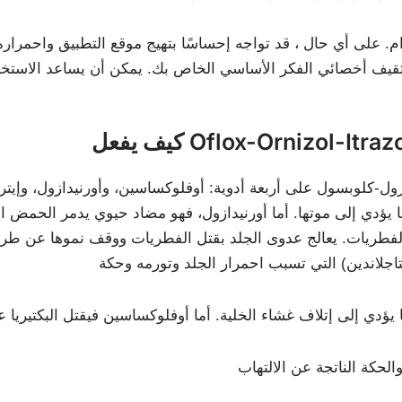
. على أي حال ، قد تواجه إحساسًا بتهيج موقع التطبيق واحمراره
ول-كلوبسول على أربعة أدوية: أوفلوكساسين، وأورنيدازول، وإيتر
ا يؤدي إلى موتها. أما أورنيدازول، فهو مضاد حيوي يدمر الحمض النو
الفطريات. يعالج عدوى الجلد بقتل الفطريات ووقف نموها عن طريق