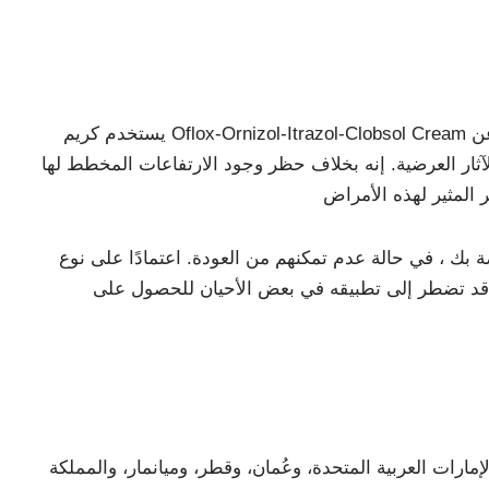
يستخدم كريم Oflox-Ornizol-Itrazol-Clobsol Cream للإشراف على تلوث الجلد الناتج عن الكائنات الحية الدقيقة مثل الكائنات الحية والمخلوقات. إنه يعمل عن
لآثار العرضية. إنه بخلاف حظر وجود الارتفاعات المخطط لها
ة بك ، في حالة عدم تمكنهم من العودة. اعتمادًا على نوع
 ، قد تضطر إلى تطبيقه في بعض الأحيان للحصول على
مارات العربية المتحدة، وعُمان، وقطر، وميانمار، والمملكة