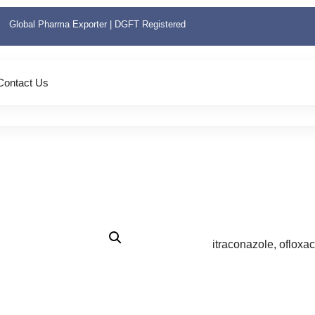
Global Pharma Exporter | DGFT Registered
Contact Us
itraconazole, ofloxa