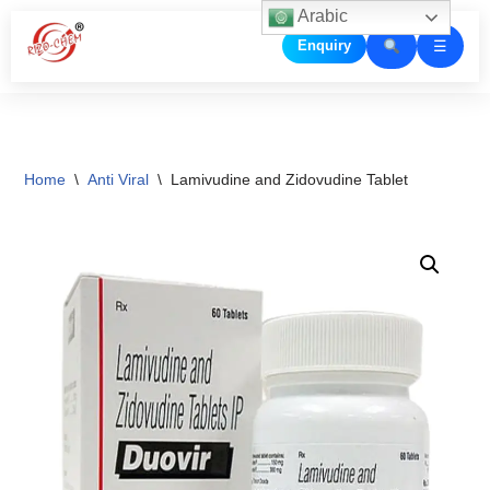
Arabic
☰
Enquiry
Skip
to
content
Home
\
Anti Viral
\
Lamivudine and Zidovudine Tablet