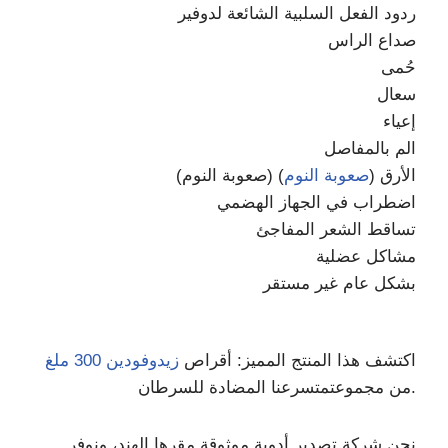
ردود الفعل السلبية الشائعة لدوفير
صداع الراس
حُمى
سعال
إعياء
الم بالمفاصل
الأرق (
صعوبة النوم
) (صعوبة النوم)
اضطراب في الجهاز الهضمي
تساقط الشعر المفاجئ
مشاكل عضلية
بشكل عام غير مستقر
اكتشف هذا المنتج المميز: أقراص
زيدوفودين 300 ملغ
نا المضادة للسرطان.
من مجموعت
متسرع
نحن شركة تصدير أدوية موثوقة مقرها الهند، ونوفر