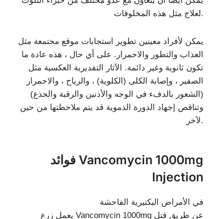
يمكن أيضًا أن يتعاون مع عدو مختلف من خبراء التلوث
لعلاج مثل هذه المخلوقات.
يمكن لأفراد معينين تطوير استجابات موقع مجتمعة مثل
العذاب والتطور والاحمرار. على أي حال ، هذه عادة ما
تكون ثانوية وغير دائمة. الآثار التقديرية العكسية مثل
الصفير ، وإصابة الكلى (الكلوية) ، والرياح ، والاحمرار
(الشعور بالدفء في الوجه والأذنين والرقبة والجذع)
وتناقص إجهاد الدورة الدموية قد يتم ملاحظتها من حين
لآخر.
فوائد Vancomycin 1000mg
Injection
في الأمراض البكتيرية الفاحشة
يعمل زرع Vancomycin 1000mg عن طريق قتل