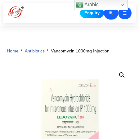
Arabic
☰
Enquiry
Skip
to
content
Home
\
Antibiotics
\
Vancomycin 1000mg Injection