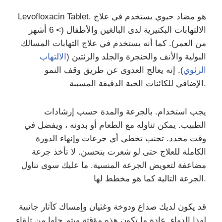
Levofloxacin Tablet. هو مضاد حيوي يستخدم في علاج
الالتهابات البكتيرية لدى البالغين والأطفال (> 6 أشهر
من العمر). كما أنه يستخدم في علاج التهابات المسالك
البولية والأنف والحنجرة والجلد والرئتين (
الالتهاب
الرئوي
). إنه يعالج العدوى عن طريق وقف النمو
الإضافي للكائنات الحية الدقيقة المسببة.
يجب استخدام. بالجرعة والمدة حسب إرشادات
الطبيب. يمكن تناوله مع الطعام أو بدونه ، ويفضل في
وقت محدد. تجنب تخطي أي جرعات وإنهاء الدورة
الكاملة للعلاج حتى لو شعرت بتحسن. لا تأخذ جرعة
مضاعفة لتعويض الجرعة المنسية. ما عليك سوى تناول
الجرعة التالية كما هو مخطط لها.
قد يكون لديك صداع ودوخة وغثيان وإمساك كآثار جانبية
لهذا الدواء. عادة ما تكون هذه مؤقتة ويتم حلها من تلقاء