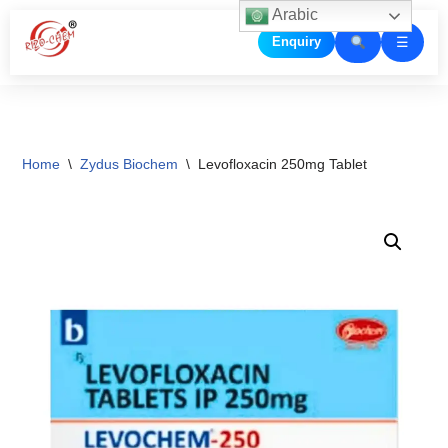
Arabic
☰
Enquiry
Skip
to
content
Home
\
Zydus Biochem
\
Levofloxacin 250mg Tablet