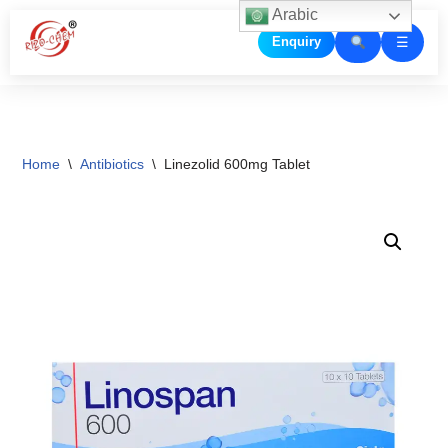
Arabic
☰
Enquiry
Skip
to
content
Home
\
Antibiotics
\
Linezolid 600mg Tablet