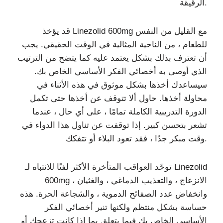
الرقيقة.
قد يؤخذ Linezolid 600mg مع القليل من النفس
للطعام ، من الناحية المثالية في الوقت الحقيقي. يجب
أن تعترف بذلك بشكل يعتمد عليه كما يتضح من الترتيب
الذي أوصى به أخصائي الفكر الأساسي الخاص بك.
سيساعدك أخذها بشكل موثوق في هذه الأثناء في
محاولة أخذها. حاول ألا تتوقف عن أخذها حتى تكمل
الدورة التدريبية الكاملة تمامًا ، على أي حال ، عندما
تشعر بتحسن كبير. إذا توقفت عن تناول هذا الدواء في
وقت مبكر جدًا ، فقد تعود البلاء أو تتفكك.
توحّد العواقب المتأخرة الأكثر لفتًا للانتباه لـ Linezolid
600mg الانزعاج ، والتعذيب الدماغي ، والغثيان ،
وانخفاض عدد الصفائح الدموية ، والشجاعة الحرة. هذه
حساسة بشكل منتظم ولكنها تنير أخصائي الفكر
الأساسي الخاص بك فيما يتعلق بما إذا كانت تزعجك أو