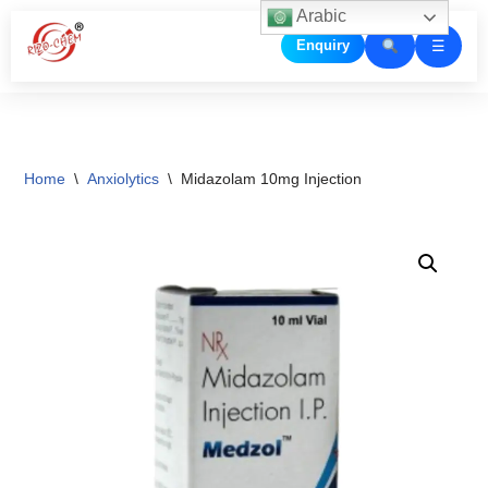
Arabic
☰
Enquiry
Skip
to
content
Home
\
Anxiolytics
\
Midazolam 10mg Injection