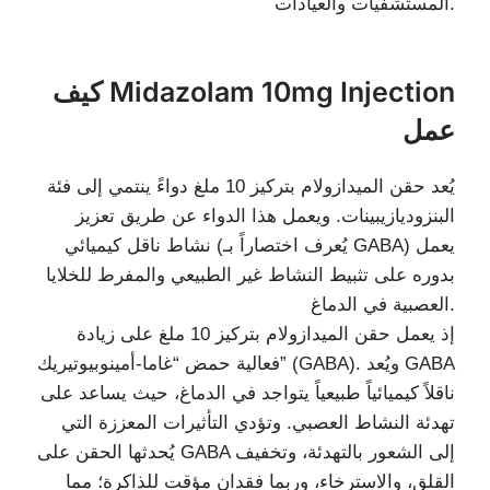
المستشفيات والعيادات.
كيف Midazolam 10mg Injection
عمل
يُعد حقن الميدازولام بتركيز 10 ملغ دواءً ينتمي إلى فئة
البنزوديازيبينات. ويعمل هذا الدواء عن طريق تعزيز
نشاط ناقل كيميائي (يُعرف اختصاراً بـ GABA) يعمل
بدوره على تثبيط النشاط غير الطبيعي والمفرط للخلايا
العصبية في الدماغ.
إذ يعمل حقن الميدازولام بتركيز 10 ملغ على زيادة
فعالية حمض “غاما-أمينوبيوتيريك” (GABA). ويُعد GABA
ناقلاً كيميائياً طبيعياً يتواجد في الدماغ، حيث يساعد على
تهدئة النشاط العصبي. وتؤدي التأثيرات المعززة التي
يُحدثها الحقن على GABA إلى الشعور بالتهدئة، وتخفيف
القلق، والاسترخاء، وربما فقدان مؤقت للذاكرة؛ مما