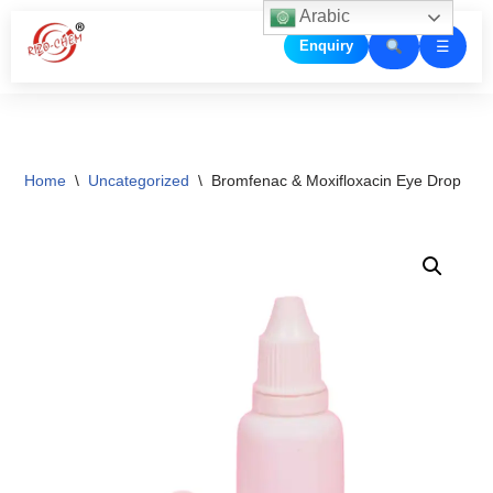
Arabic
☰
Enquiry
Skip
to
content
Home
\
Uncategorized
\
Bromfenac & Moxifloxacin Eye Drop