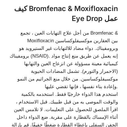
كيف Bromfenac & Moxifloxacin
Eye Drop عمل
من أجل علاج التهابات العين ، تجمع Bromfenac &
Moxifloxacin بين العقارين موكسيفلوكساسين
وبرومفيناك. دواء مضاد للالتهابات غير الستيرويد هو
برومفيناك (NSAID). إنه يعمل عن طريق منع إنتاج مواد
كيميائية معينة مسؤولة عن انزعاج العين والتهابها
(الاحمرار والتورم). تشمل المضادات الحيوية
موكسيفلوكساسين. من خلال منع الجراثيم من النمو
وإعادة بناء نفسها ، فإنها تقضي عليها.
استخدم هذا الدواء خارجيًا فقط. استخدمه بالكمية
والوقت الموصى به من قبل طبيبك. قبل الاستخدام ،
اقرأ الملصق للحصول على التعليمات. لا تلامس العين
أثناء الإمساك بالقطارة على مقربة. ضع الدواء داخل
الجفن السفلي بإعطاء القطارة ضغطًا خفيفًا. قم بإزالة