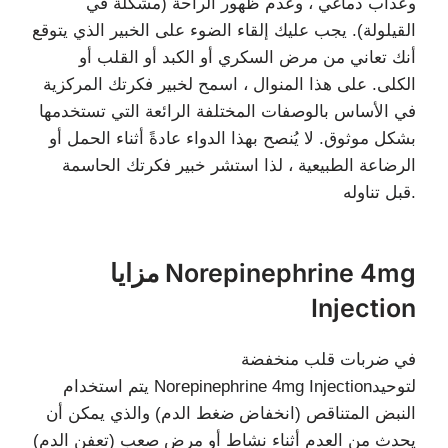
وعذاب دماغي ، وعدم ظهور الراحة (مشكلة في
القيلولة). يجب عليك إلقاء الضوء على الخبير الذي يتوقع
أنك تعاني من مرض السكري أو الكبد أو القلب أو
الكلى. على هذا المنوال ، اسمح لخبير فكرتك المركزية
في الأساس بالوصفات المختلفة الرائعة التي تستخدمها
بشكل موثوق. لا يُنصح بهذا الدواء عادةً أثناء الحمل أو
الرضاعة الطبيعية ، لذا استشر خبير فكرتك الحاسمة
قبل تناوله.
مزايا Norepinephrine 4mg
Injection
في ضربات قلب منخفضة
يتم استخدام Norepinephrine 4mg Injectionلتوحيد
النبض المتناقص (انخفاض ضغط الدم) والذي يمكن أن
يحدث من العدم أثناء نشاط أو مرض صعب (تعفن الدم)