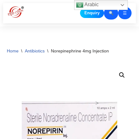
Arabic
☰
Enquiry
Skip
to
content
Home
\
Antibiotics
\
Norepinephrine 4mg Injection