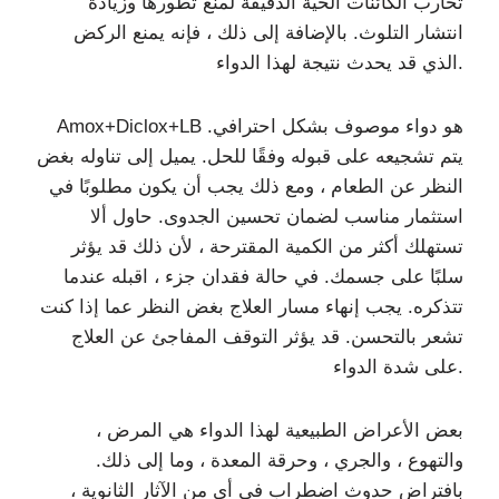
تحارب الكائنات الحية الدقيقة لمنع تطورها وزيادة
انتشار التلوث. بالإضافة إلى ذلك ، فإنه يمنع الركض
الذي قد يحدث نتيجة لهذا الدواء.
Amox+Diclox+LB هو دواء موصوف بشكل احترافي.
يتم تشجيعه على قبوله وفقًا للحل. يميل إلى تناوله بغض
النظر عن الطعام ، ومع ذلك يجب أن يكون مطلوبًا في
استثمار مناسب لضمان تحسين الجدوى. حاول ألا
تستهلك أكثر من الكمية المقترحة ، لأن ذلك قد يؤثر
سلبًا على جسمك. في حالة فقدان جزء ، اقبله عندما
تتذكره. يجب إنهاء مسار العلاج بغض النظر عما إذا كنت
تشعر بالتحسن. قد يؤثر التوقف المفاجئ عن العلاج
على شدة الدواء.
بعض الأعراض الطبيعية لهذا الدواء هي المرض ،
والتهوع ، والجري ، وحرقة المعدة ، وما إلى ذلك.
بافتراض حدوث اضطراب في أي من الآثار الثانوية ،