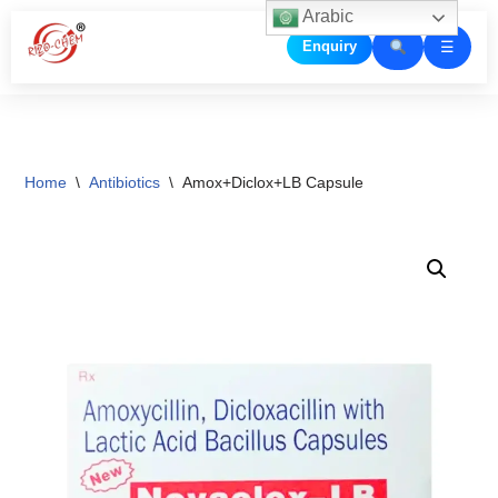
Arabic
☰
Enquiry
Skip
to
content
Home
\
Antibiotics
\
Amox+Diclox+LB Capsule