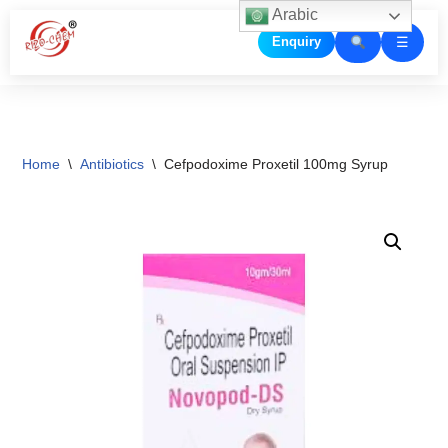
Arabic
☰
Enquiry
Skip
to
content
Home
\
Antibiotics
\
Cefpodoxime Proxetil 100mg Syrup