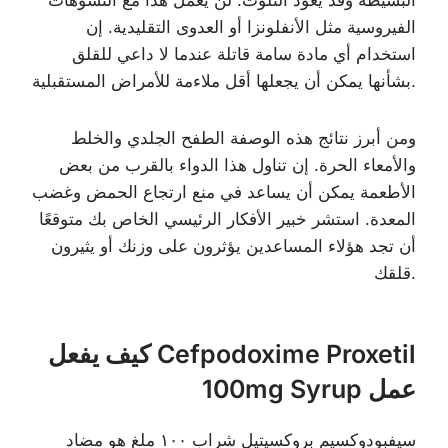
البسيطة وقد يعود التلوث. لن يعمل هذا مع التشوهات
الفيروسية مثل الأنفلونزا أو العدوى التقليدية. إن
استخدام أي مادة سامة قاتلة عندما لا داعي للقلق
بشأنها يمكن أن يجعلها أقل ملاءمة للأمراض المستقبلية.
ومن أبرز نتائج هذه الوصفة الطفح الجلدي والخلط
والأمعاء الحرة. إن تناول هذا الدواء بالقرب من بعض
الأطعمة يمكن أن يساعد في منع ارتجاع الحمض وغضب
المعدة. استشر خبير الأفكار الرئيسي الخاص بك متوقعًا
أن تجد هؤلاء المساعدين يؤثرون على وزنك أو يثيرون
قلقك.
كيف يفعل Cefpodoxime Proxetil
100mg Syrup عمل
سيفبودوكسيم بروكسيتيل شراب ١٠٠ ملغ هو مضاد