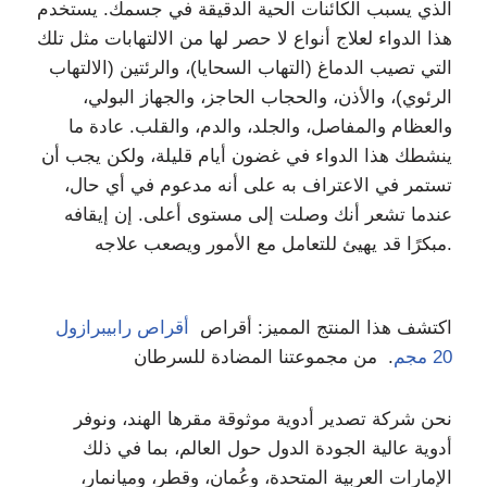
الذي يسبب الكائنات الحية الدقيقة في جسمك. يستخدم
هذا الدواء لعلاج أنواع لا حصر لها من الالتهابات مثل تلك
التي تصيب الدماغ (التهاب السحايا)، والرئتين (الالتهاب
الرئوي)، والأذن، والحجاب الحاجز، والجهاز البولي،
والعظام والمفاصل، والجلد، والدم، والقلب. عادة ما
ينشطك هذا الدواء في غضون أيام قليلة، ولكن يجب أن
تستمر في الاعتراف به على أنه مدعوم في أي حال،
عندما تشعر أنك وصلت إلى مستوى أعلى. إن إيقافه
مبكرًا قد يهيئ للتعامل مع الأمور ويصعب علاجه.
اكتشف هذا المنتج المميز: أقراص
أقراص رابيبرازول
20 مجم
. من مجموعتنا المضادة للسرطان
نحن شركة تصدير أدوية موثوقة مقرها الهند، ونوفر
أدوية عالية الجودة الدول حول العالم، بما في ذلك
الإمارات العربية المتحدة، وعُمان، وقطر، وميانمار،