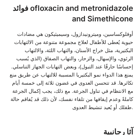
فوائد ofloxacin and metronidazole
and Simethicone
أوفلوكساسين، وميترونيدازول، وسيميثيكون هي مضادات
حيوية يُعطى للأطفال لعلاج مجموعة متنوعة من الالتهابات
البكتيرية، مثل خراج الأسنان، والتهاب اللثة، والالتهاب
الرئوي، والإسهال، والزحار، والتهاب الصفاق (الذي يُسبب
إحساسًا حارقًا عند التبول)، وبعض التهابات الجهاز التناسلي.
يمنع هذا الدواء نمو البكتيريا المسببة للالتهاب عن طريق منع
تكاثرها. قد تتحسن العدوى في غضون ثلاثة إلى خمسة أيام
مع الانتظام في تناول الجرعة. مع ذلك، يجب إكمال الجرعة
كاملةً وعدم إيقافها من تلقاء نفسك، لأن ذلك قد يُفاقم حالة
طفلك أو يُعيد تنشيط العدوى.
آثا رجانبية