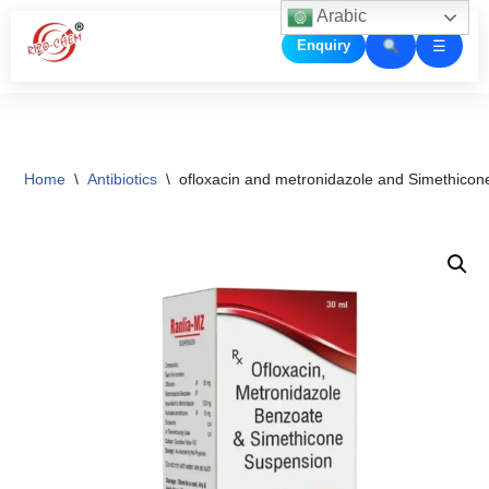
Arabic
☰
Enquiry
Skip
to
content
Home
\
Antibiotics
\
ofloxacin and metronidazole and Simethicon