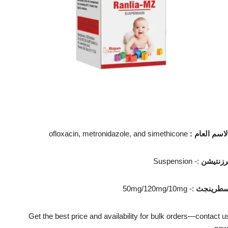
لاسم العام
:
ofloxacin, metronidazole, and simethicone
رزنتيشن
Suspension -:
طرينجث
50mg/120mg/10mg -:
Get the best price and availability for bulk orders—contact u