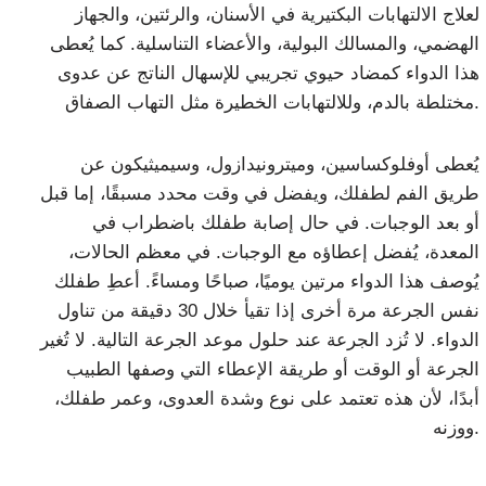
لعلاج الالتهابات البكتيرية في الأسنان، والرئتين، والجهاز
الهضمي، والمسالك البولية، والأعضاء التناسلية. كما يُعطى
هذا الدواء كمضاد حيوي تجريبي للإسهال الناتج عن عدوى
مختلطة بالدم، وللالتهابات الخطيرة مثل التهاب الصفاق.
يُعطى أوفلوكساسين، وميترونيدازول، وسيميثيكون عن
طريق الفم لطفلك، ويفضل في وقت محدد مسبقًا، إما قبل
أو بعد الوجبات. في حال إصابة طفلك باضطراب في
المعدة، يُفضل إعطاؤه مع الوجبات. في معظم الحالات،
يُوصف هذا الدواء مرتين يوميًا، صباحًا ومساءً. أعطِ طفلك
نفس الجرعة مرة أخرى إذا تقيأ خلال 30 دقيقة من تناول
الدواء. لا تُزد الجرعة عند حلول موعد الجرعة التالية. لا تُغير
الجرعة أو الوقت أو طريقة الإعطاء التي وصفها الطبيب
أبدًا، لأن هذه تعتمد على نوع وشدة العدوى، وعمر طفلك،
ووزنه.