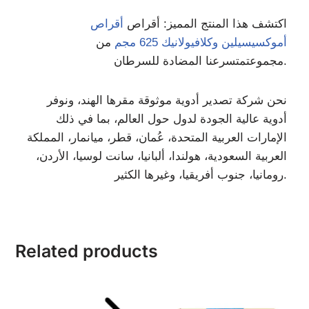
اكتشف هذا المنتج المميز: أقراص
أقراص
أموكسيسيلين وكلافيولانيك 625 مجم
من
نا المضادة للسرطان.
مجموعت
متسرع
نحن شركة تصدير أدوية موثوقة مقرها الهند، ونوفر
أدوية عالية الجودة لدول حول العالم، بما في ذلك
الإمارات العربية المتحدة، عُمان، قطر، ميانمار، المملكة
العربية السعودية، هولندا، ألبانيا، سانت لوسيا، الأردن،
رومانيا، جنوب أفريقيا، وغيرها الكثير.
Related products