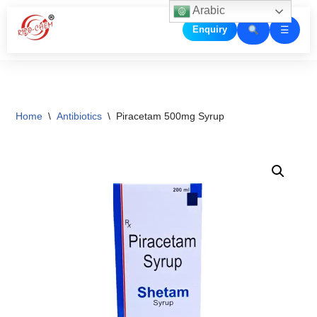
Arabic
☰
Enquiry
Skip
to
content
Home
\
Antibiotics
\
Piracetam 500mg Syrup