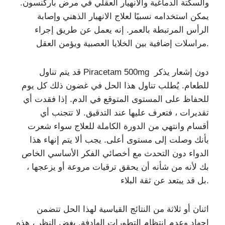
والسكتة الدماغية والانهيار العقلي في مرض باركنسون.
يمكن استخدامه نسبيًا لعلاج الانهيار الذهني وإصابة
الرأس المرتبطة بالعمر. إنه يعمل عن طريق إجراء
مراسلات إضافية بين الخلايا العصبية ويؤمن العقل.
قد يتم تناول Piracetam 500mg دون إشعار يذكر
للطعام. يُطلب تناول هذا الحل في غضون ذلك كل يوم
للحفاظ على المستوى المتوقع في الدم. إذا فقدت أي
تقديرات ، فتعرف عليها عند التدقيق. لا تتجنب أي
أقسام وانتهي من الدورة الكاملة للعلاج سواء شعرت
بأنك وصلت إلى مستوى أعلى. يجب ألا يتم إنهاء هذا
الدواء دون التحدث مع أخصائي الفكر الأساسي الخاص
بك لأنه من شأنه أن يحقق ترقيات مروعة أو يزعجها ،
بل قد يبتعد عن ثقة البلاء.
اثنان أو ثلاثة من النتائج القياسية لهذا الحل تتضمن
إجهاد وعدم انتظام التطورات الهادفة. بغض النظر ، هذه