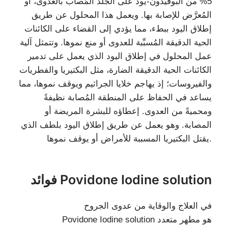
5% من البوفيدون-يود على الجلد المُصاب بالعدوى، أو
المُعرَّض للإصابة بها. ويعمل هذا المحلول عن طريق
إطلاق اليود ببطء، مما يؤدي إلى القضاء على الكائنات
الحية الدقيقة المُسبِّبة للعدوى أو منع نموها. وتتمثل آلية
عمل المحلول في إطلاق اليود الذي يعمل على تدمير
الكائنات الحية الدقيقة الضارة، مثل البكتيريا والفطريات
والفيروسات؛ إذ يهاجم خلايا الجراثيم ويوقف نموها، مما
يساعد في الحفاظ على المنطقة المُصابة نظيفةً
ومحميةً من العدوى. إعطاؤه للبشرة المريضة أو
المصابة. وهو يعمل عن طريق إطلاق اليود بلطف الذي
يقتل البكتيريا المسببة للأمراض أو يوقف نموها.
فوائد Povidone Iodine solution
في العلاج والوقاية من عدوى الجروح
Povidone Iodine solution هو مطهر متعدد