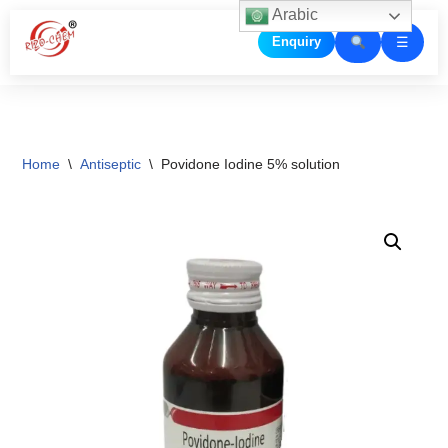
Arabic
☰
Enquiry
Skip
to
content
Home
\
Antiseptic
\
Povidone Iodine 5% solution