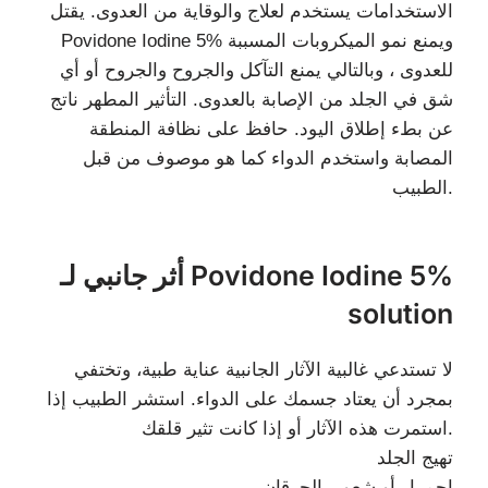
الاستخدامات يستخدم لعلاج والوقاية من العدوى. يقتل
Povidone Iodine 5% ويمنع نمو الميكروبات المسببة
للعدوى ، وبالتالي يمنع التآكل والجروح والجروح أو أي
شق في الجلد من الإصابة بالعدوى. التأثير المطهر ناتج
عن بطء إطلاق اليود. حافظ على نظافة المنطقة
المصابة واستخدم الدواء كما هو موصوف من قبل
الطبيب.
أثر جانبي لـ Povidone Iodine 5%
solution
لا تستدعي غالبية الآثار الجانبية عناية طبية، وتختفي
بمجرد أن يعتاد جسمك على الدواء. استشر الطبيب إذا
استمرت هذه الآثار أو إذا كانت تثير قلقك.
تهيج الجلد
احمرار أو شعور بالحرقان