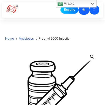
Arabic
☰
Enquiry
Skip
to
content
Home
\
Antibiotics
\
Pregnyl 5000 Injection