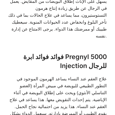
يسهل على الإناث إطلاق البويضات من المقايض. يعمل
في الرجال عن طريق زيادة إنتاج هرمون
التستوستيرون، مما يساعد في علاج الحالات بما في ذلك
تأخر البلوغ وانخفاض عدد الحيوانات المنوية. سيعطيك
طبيبك أو ممرضتك هذا الدواء. يرجى الامتناع عن إدارة
نفسه.
فوائد فوائد ابرة Pregnyl 5000
Injection للرجال
علاج العقم عند النساء يساعد الهرمون الموجود في
التطور الطبيعي للبويضة في مبيض المرأة (العضو
التناسلي الأنثوي) ويحث على إطلاق البويضة في أثناء
الإباضية. يتم إحداث التقويض معها. هذا يساعد في علاج
العقم عند النساء. هذا يزيد من احتمالية نجاح الحمل.
يقوم الطبيب أو الممرضة بإدارته. سيعمل الدواء بشكل