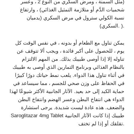
(مثل السمنة ، ومرض السكري من النوع 2 ، وعسر
شحميات الدَّم أو متلازمة التمثيل الغذائي) ، وارتفاع
نسبة الكولي سترول في مرض السكري (يدميان
السكري). ).
يمكن تناول مع الطعام أو بدونه ، في نفس الوقت كل
يوم ، للحصول على أكبر فائدة ، ويجب ألا تتوقف عن
تناوله إلا إذا أوصى طبيبك بذلك. من المهم الالتزام
بالنظام الغذائي وبرنامج التمارين الذي أوصى به طبيبك
في أثناء تناول هذا الدواء. يلعب نمط حياتك دورًا كبيرًا
في الحفاظ على وزن صحي للجسم ، مما سيساعد في
حماية الكبد إلى حد بعيد. الآثار الجانبية الأكثر شيوعًا لهذا
الدواء هي انتفاخ البطن وعسر الهضم وانتفاخ البطن
والضعف. هذه عادة ليست شديدة. يرجى استشارة
Saroglitazar 4mg Tablet طبيبك إذا كانت الآثار الجانبية
تقلقك أو إذا لم تختف.