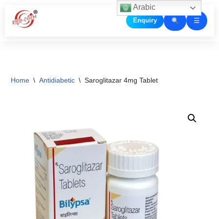
Arabic
☰
Enquiry
Skip
to
content
Home
\
Antidiabetic
\
Saroglitazar 4mg Tablet