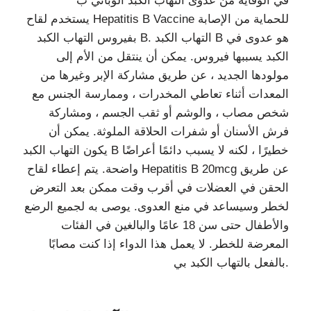
في الوقاية من عدوى التهاب الكبد الوبائي ب
يستخدم لقاح Hepatitis B Vaccine للحماية من الإصابة
بفيروس التهاب الكبد B. التهاب الكبد B هو عدوى في
الكبد يسببها فيروس. يمكن أن ينتقل من الأم إلى
مولودها الجديد ، عن طريق مشاركة الإبر وغيرها من
المعدات أثناء تعاطي المخدرات ، وممارسة الجنس مع
شخص مصاب ، والوشم أو ثقب الجسم ، ومشاركة
فرش الأسنان أو شفرات الحلاقة الملوثة. يمكن أن
يكون التهاب الكبد B خطيرًا ، لكنه لا يسبب دائمًا أعراضًا
واضحة. يتم إعطاء لقاح Hepatitis B 20mcg عن طريق
الحقن في العضلات في أقرب وقت ممكن بعد التعرض
لخطر وسيساعد في منع العدوى. يوصى به لجميع الرضع
والأطفال حتى سن 18 عامًا والبالغين في الفئات
المعرضة للخطر. لا يعمل هذا الدواء إذا كنت مصابًا
بالفعل بالتهاب الكبد بي.