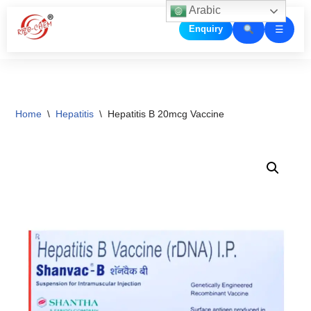
Arabic
☰
Enquiry
Skip
to
content
Home
\
Hepatitis
\
Hepatitis B 20mcg Vaccine