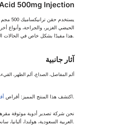
فوائد d 500mg Injection
يستخدم 
الحيضي الغزير، والجراحة، وأنواع أ
هذا مفيدًا بشكل خاص في الحالات التي يكون فيها النزيف مطولًا أو غزيرًا بشكل غير عادي، مما يدعم التعافي بشكل أسرع ويقلل من الحاجة إلى نقل الدم.
آثار جانبية
ألم المفاصل، الصداع، ألم الظهر، القيء، ا
نا المضادة للسرطان.
اكتشف هذا المنتج المميز: أقراص
أقر
نحن شركة تصدير أدوية موثوقة مقرها ال
العربية السعودية، هولندا، ألبانيا، سانت لوسيا، الأردن، رومانيا، جنوب أفريقيا، وغيرها الكثير.