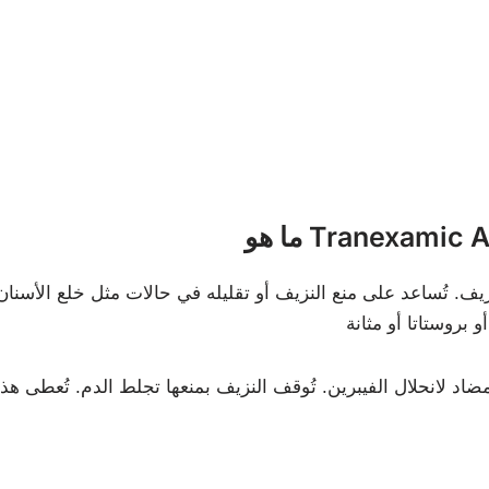
Tranexamic Aci?
 ٥٠٠ ملغ تُوقف النزيف. تُساعد على منع النزيف أو تقليله في حالات مثل خلع
 ٥٠٠ ملغ هي دواء مضاد لانحلال الفيبرين. تُوقف النزيف بمنعها تجلط الدم. ت