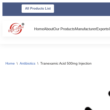
All Products List
Skip
to
content
Home
About
Our Products
Manufacturer
Exports
Home
\
Antibiotics
\
Tranexamic Acid 500mg Injection