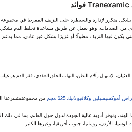
Tranexamic Aci
حقن ترانيكساميك 500 مجم بشكل متكرر لإدارة والسيطرة على النزيف المفرط 
خرى من الصدمات. وهو يعمل عن طريق مساعدة تجلط الدم بشكل أكث
لغثيان، الإسهال وآلام البطن، التهاب الحلق العقدي، فقر الدم هو غياب خ
اص أموكسيسيلين وكلافيولانيك 625 مجم
من مجموعت
متسرع
هند، ونوفر أدوية عالية الجودة لدول حول العالم، بما في ذلك الإم