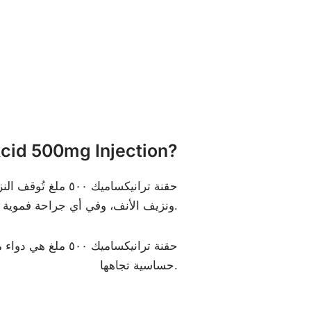
ما هو d 500mg Injection
حقنة ترانيكساميك
ونزيف الأنف، وفي أي جراحة فموية أو بروستاتا أو مثانة.
حقنة ترانيكساميك
حساسية تجاهها.