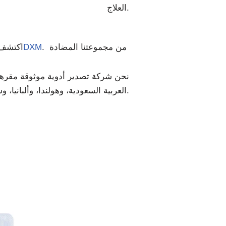
العلاج.
. من مجموعتنا المضادة
شراب كلورفينيرامين وDXM
اكتشف 
نحن شركة تصدير أدوية موثوقة مقرها ال
العربية السعودية، وهولندا، وألبانيا، وسانت لوسيا، والأردن، ورومانيا، وجنوب أفريقيا، وغيرها الكثير.