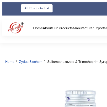
All Products List
Skip
to
content
Home
About
Our Products
Manufacturer
Exports
Home
\
Zydus Biochem
\
Sulfamethoxazole & Trimethoprim Syru