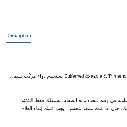
Description
يستخدم دواء مركَب يسمى Sulfamethoxazole & Trimethoprim لعلاج مجموعة متنوعة من الالتهابات البكتيرية، بما في ذلك المسالك البولية والأذن والبطن والتهاب
له في وقت محدد ومع الطعام. تستهلك فقط الكَمّيَّة
تك. حتى إذا كنت تشعر بتحسن، يجب عليك إنهاء العلاج