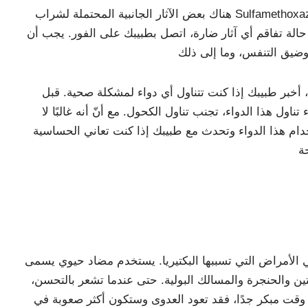
هناك بعض الآثار الجانبية المحتملة لشراب Sulfamethoxazole & Trimethoprim Syrup، بما في ذلك الصداع والغثيان والقيء وآلام في المعدة. يوصى بتناول نظام
لة تفاقم أي آثار ضارة، اتصل بطبيبك على الفور. يجب أن
، أخبر طبيبك إذا كنت تتناول أي دواء لمشكلة صحية. قبل
ل هذا الدواء، تجنب تناول الكحول. مع أنّ أنه غالبًا لا
خدام هذا الدواء وتحدث مع طبيبك إذا كنت تعاني الحساسية
ها البكتيريا. يستخدم مضاد حيوي يسمى Sulfamethoxazole & Trimethoprim لعلاج الالتهابات البكتيرية المختلفة. الطريقة
ئتين والحنجرة والمسالك البولية. حتى عندما تشعر بالتحسن،
ي وقت مبكر جدًا، فقد تعود العدوى وستكون أكثر صعوبة في