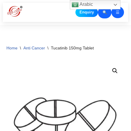
Arabic
☰
Enquiry
Skip
to
content
Home
\
Anti Cancer
\
Tucatinib 150mg Tablet