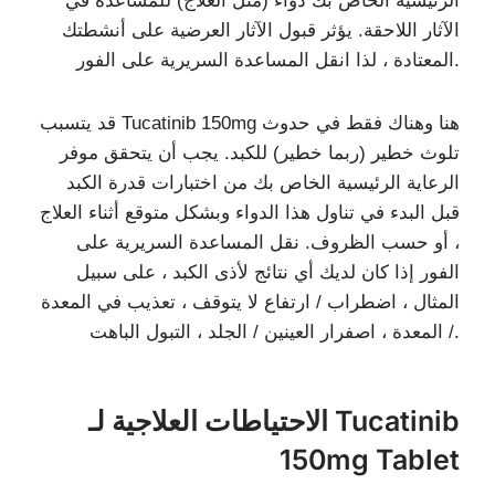
الرئيسية الخاص بك دواء (مثل العلاج) للمساعدة في
الآثار اللاحقة. يؤثر قبول الآثار العرضية على أنشطتك
المعتادة ، لذا انقل المساعدة السريرية على الفور.
قد يتسبب Tucatinib 150mg هنا وهناك فقط في حدوث
تلوث خطير (ربما خطير) للكبد. يجب أن يتحقق موفر
الرعاية الرئيسية الخاص بك من اختبارات قدرة الكبد
قبل البدء في تناول هذا الدواء وبشكل متوقع أثناء العلاج
، أو حسب الظروف. نقل المساعدة السريرية على
الفور إذا كان لديك أي نتائج لأذى الكبد ، على سبيل
المثال ، اضطراب / ارتفاع لا يتوقف ، تعذيب في المعدة
/ المعدة ، اصفرار العينين / الجلد ، التبول الباهت.
الاحتياطات العلاجية لـ Tucatinib
150mg Tablet