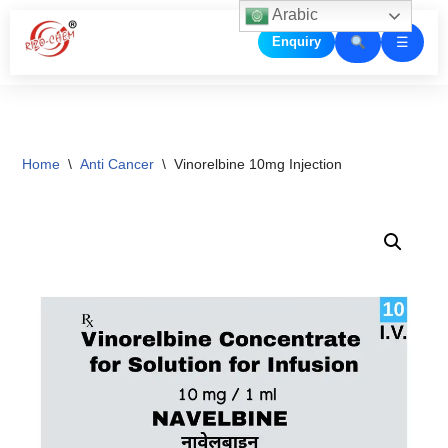
Arabic
☰
Enquiry
Skip
to
content
Home
\
Anti Cancer
\
Vinorelbine 10mg Injection