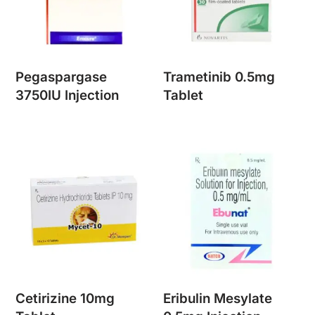
Pegaspargase
Trametinib 0.5mg
3750IU Injection
Tablet
Cetirizine 10mg
Eribulin Mesylate