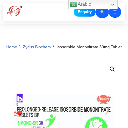
Arabic
☰
Enquiry
Skip
to
content
Home
\
Zydus Biochem
\
Isosorbide Mononitrate 30mg Tablet