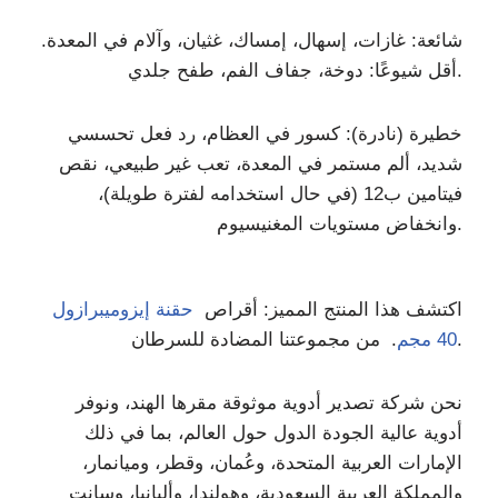
شائعة: غازات، إسهال، إمساك، غثيان، وآلام في المعدة.
أقل شيوعًا: دوخة، جفاف الفم، طفح جلدي.
خطيرة (نادرة): كسور في العظام، رد فعل تحسسي
شديد، ألم مستمر في المعدة، تعب غير طبيعي، نقص
فيتامين ب12 (في حال استخدامه لفترة طويلة)،
وانخفاض مستويات المغنيسيوم.
اكتشف هذا المنتج المميز: أقراص
حقنة إيزوميبرازول
. من مجموعتنا المضادة للسرطان.
40 مجم
نحن شركة تصدير أدوية موثوقة مقرها الهند، ونوفر
أدوية عالية الجودة الدول حول العالم، بما في ذلك
الإمارات العربية المتحدة، وعُمان، وقطر، وميانمار،
والمملكة العربية السعودية، وهولندا، وألبانيا، وسانت