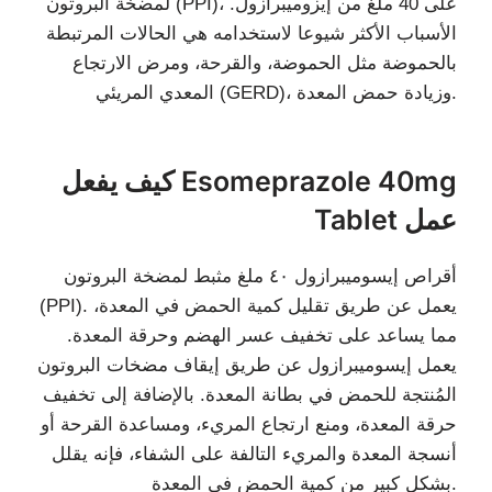
لمضخة البروتون (PPI)، على 40 ملغ من إيزوميبرازول.
الأسباب الأكثر شيوعا لاستخدامه هي الحالات المرتبطة
بالحموضة مثل الحموضة، والقرحة، ومرض الارتجاع
المعدي المريئي (GERD)، وزيادة حمض المعدة.
كيف يفعل Esomeprazole 40mg
Tablet عمل
أقراص إيسوميبرازول ٤٠ ملغ مثبط لمضخة البروتون
(PPI). يعمل عن طريق تقليل كمية الحمض في المعدة،
مما يساعد على تخفيف عسر الهضم وحرقة المعدة.
يعمل إيسوميبرازول عن طريق إيقاف مضخات البروتون
المُنتجة للحمض في بطانة المعدة. بالإضافة إلى تخفيف
حرقة المعدة، ومنع ارتجاع المريء، ومساعدة القرحة أو
أنسجة المعدة والمريء التالفة على الشفاء، فإنه يقلل
بشكل كبير من كمية الحمض في المعدة.