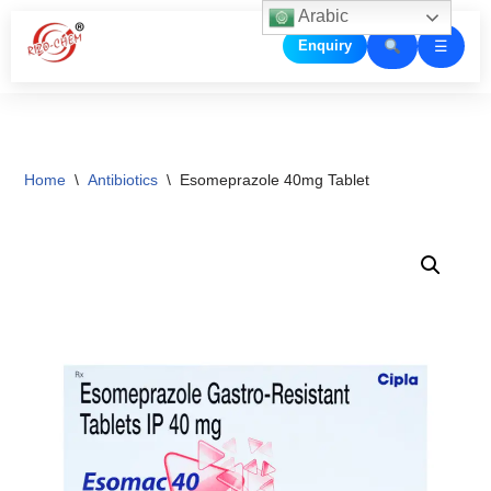
Arabic
☰
Enquiry
Skip
to
content
Home
\
Antibiotics
\
Esomeprazole 40mg Tablet