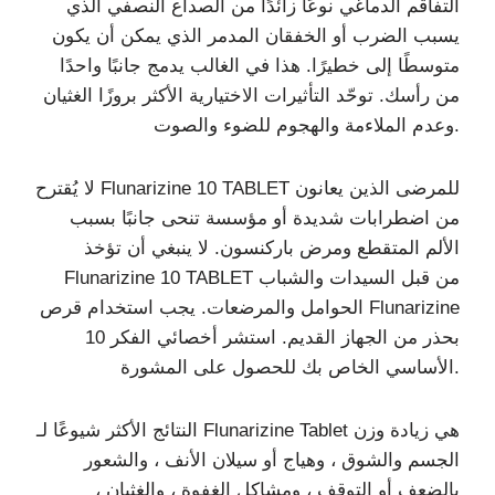
التفاقم الدماغي نوعًا زائدًا من الصداع النصفي الذي
يسبب الضرب أو الخفقان المدمر الذي يمكن أن يكون
متوسطًا إلى خطيرًا. هذا في الغالب يدمج جانبًا واحدًا
من رأسك. توحّد التأثيرات الاختيارية الأكثر بروزًا الغثيان
وعدم الملاءمة والهجوم للضوء والصوت.
لا يُقترح Flunarizine 10 TABLET للمرضى الذين يعانون
من اضطرابات شديدة أو مؤسسة تنحى جانبًا بسبب
الألم المتقطع ومرض باركنسون. لا ينبغي أن تؤخذ
Flunarizine 10 TABLET من قبل السيدات والشباب
الحوامل والمرضعات. يجب استخدام قرص Flunarizine
10 بحذر من الجهاز القديم. استشر أخصائي الفكر
الأساسي الخاص بك للحصول على المشورة.
النتائج الأكثر شيوعًا لـ Flunarizine Tablet هي زيادة وزن
الجسم والشوق ، وهياج أو سيلان الأنف ، والشعور
بالضعف أو التوقف ، ومشاكل الغفوة ، والغثيان ،