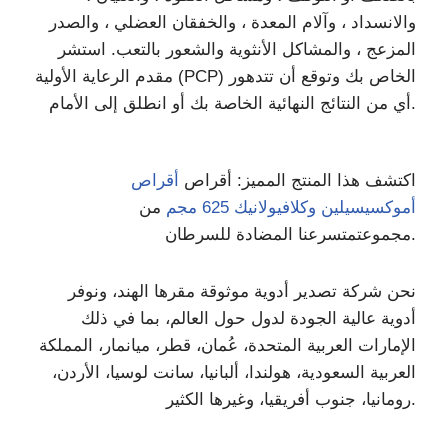
والانسداد ، وآلام المعدة ، والخفقان العضلي ، والصدر
المزعج ، والمشاكل الأنثوية والشعور بالتعب. استشر
مقدم الرعاية الأولية (PCP) الخاص بك وتوقع أن تتدهور
أي من النتائج النهائية الخاصة بك أو انطلق إلى الأمام.
اكتشف هذا المنتج المميز: أقراص
أقراص
أموكسيسيلين وكلافيولانيك 625 مجم
من
نا المضادة للسرطان.
مجموعت
متسرع
نحن شركة تصدير أدوية موثوقة مقرها الهند، ونوفر
أدوية عالية الجودة لدول حول العالم، بما في ذلك
الإمارات العربية المتحدة، عُمان، قطر، ميانمار، المملكة
العربية السعودية، هولندا، ألبانيا، سانت لوسيا، الأردن،
رومانيا، جنوب أفريقيا، وغيرها الكثير.