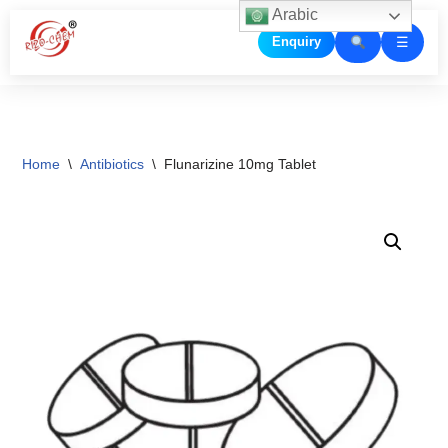
Arabic
☰
Enquiry
Skip
to
content
Home
\
Antibiotics
\
Flunarizine 10mg Tablet